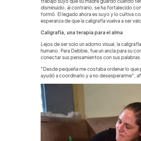
trabajo suyo que su madre guardó cuando ten
disminuido, al contrario, se ha fortalecido con
formó. El legado ahora es suyo y lo cultiva co
esperanza de que la caligrafía vuelva a ser valo
Caligrafía, una terapia para el alma
Lejos de ser solo un adorno visual, la caligraf
humano. Para Debbie, fue un ancla para su co
conectar sus pensamientos con sus palabras
"Desde pequeña me costaba ordenar lo que pe
ayudó a coordinarlo y a no desesperarme", af