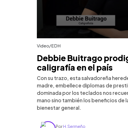
Video/EDH
Debbie Buitrago prodigi
caligrafía en el país
Con su trazo, esta salvadoreña hereder
madre, embellece diplomas de prestig
dominada por los teclados nos recuerda
mano sino también los beneficios de la 
bienestar general.
Por
H. Sermeño