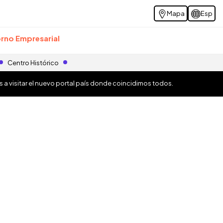
Mapa
Esp
rno Empresarial
Centro Histórico
os a visitar el nuevo portal país donde coincidimos todos.