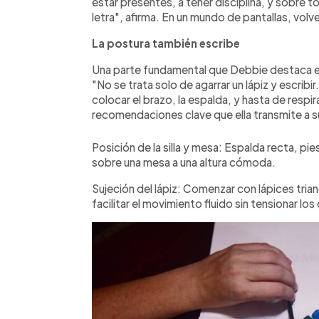
estar presentes, a tener disciplina, y sobre 
letra", afirma. En un mundo de pantallas, volve
La postura también escribe
Una parte fundamental que Debbie destaca en 
"No se trata solo de agarrar un lápiz y escrib
colocar el brazo, la espalda, y hasta de respir
recomendaciones clave que ella transmite a 
Posición de la silla y mesa: Espalda recta, pi
sobre una mesa a una altura cómoda.
Sujeción del lápiz: Comenzar con lápices tria
facilitar el movimiento fluido sin tensionar lo