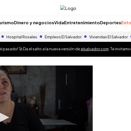
urismo
Dinero y negocios
Vida
Entretenimiento
Deportes
Ento
Hospital Rosales
Empleos El Salvador
Viviendas El Salvador
 pasado! 🚀 Da el salto a la nueva versión de
elsalvador.com
. Te invitam