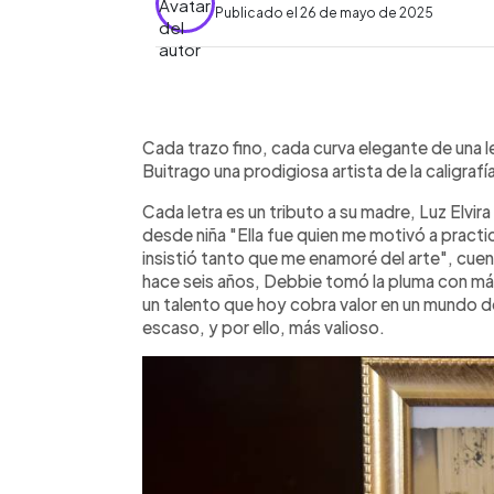
Publicado el 26 de mayo de 2025
0:00
Facebook
Twitter
►
Escuchar artículo
Cada trazo fino, cada curva elegante de una l
Buitrago una prodigiosa artista de la caligrafí
Cada letra es un tributo a su madre, Luz Elvir
desde niña "Ella fue quien me motivó a practi
insistió tanto que me enamoré del arte", cuen
hace seis años, Debbie tomó la pluma con má
un talento que hoy cobra valor en un mundo 
escaso, y por ello, más valioso.