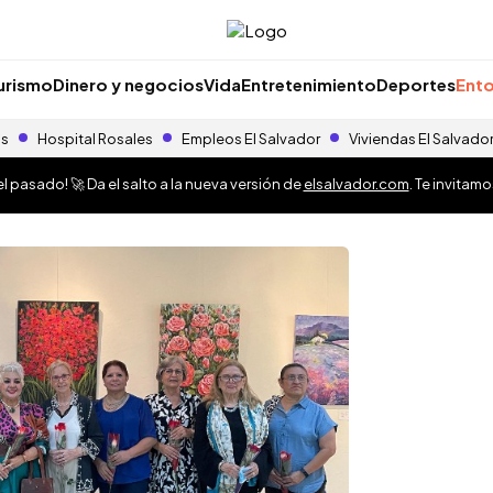
urismo
Dinero y negocios
Vida
Entretenimiento
Deportes
Ento
as
Hospital Rosales
Empleos El Salvador
Viviendas El Salvado
 pasado! 🚀 Da el salto a la nueva versión de
elsalvador.com
. Te invitam