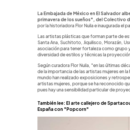
0:00
Facebook
Twitter
►
Escuchar artículo
La Embajada de México en El Salvador albe
primavera de los sueños", del Colectivo d
por la historiadora Flor Nuila e inaugurada el
Las artistas plásticas que forman parte de es
Santa Ana, Suchitoto, Jiquilisco, Morazán, Us
asociación para tener fortaleza como grupo y
diversidad de estilos y técnicas la proyecció
Según curadora Flor Nuila, "en las últimas d
de la importancia de las artistas mujeres en la
mundo han realizado exposiciones y retrospe
artistas mujeres, porque se ha reconocido qu
pues hay una sensibilidad particular de proyecc
También lee: El arte callejero de Spartac
España con "Popcorn"