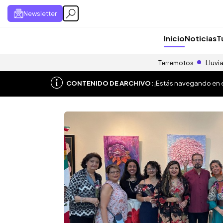
Newsletter
Inicio
Noticias
T
Terremotos
Lluvi
CONTENIDO DE ARCHIVO:
¡Estás navegando en el