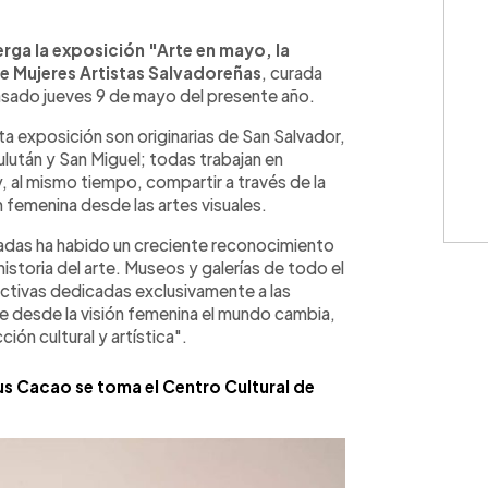
WhatsApp
Copiar link
rga la exposición "Arte en mayo, la
e Mujeres Artistas Salvadoreñas
, curada
 pasado jueves 9 de mayo del presente año.
ta exposición son originarias de San Salvador,
ulután y San Miguel; todas trabajan en
, al mismo tiempo, compartir a través de la
n femenina desde las artes visuales.
écadas ha habido un creciente reconocimiento
 historia del arte. Museos y galerías de todo el
ctivas dedicadas exclusivamente a las
e desde la visión femenina el mundo cambia,
ión cultural y artística".
ous Cacao se toma el Centro Cultural de