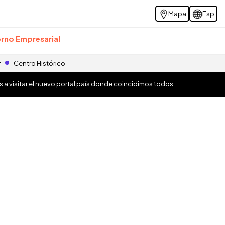
Mapa
Esp
rno Empresarial
r
Centro Histórico
os a visitar el nuevo portal país donde coincidimos todos.