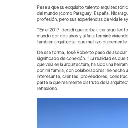
Pese a que su exquisito talento arquitectónico
del mundo (como Paraguay, España, Nicaragua)
profesión, pero sus experiencias de vida le a
“En el 2017, decidí que no iba a ser arquitecto
mundo por dos años y al final terminé viviendo
también arquitecta, que me hizo dulcemente vo
De esa forma, José Roberto pasó de asociar la
significado de conexión. “La realidad es que
que veía en la arquitectura, ha sido una her
con mi familia, con colaboradores; he hecho
interesante, clientes, proveedores, construct
parte la que realmente disfruto de la arquite
reflexionó.