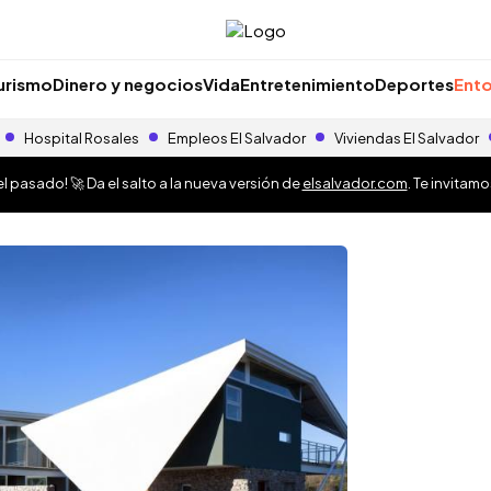
urismo
Dinero y negocios
Vida
Entretenimiento
Deportes
Ento
Hospital Rosales
Empleos El Salvador
Viviendas El Salvador
 pasado! 🚀 Da el salto a la nueva versión de
elsalvador.com
. Te invitam