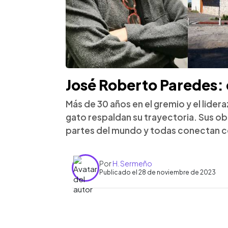
José Roberto Paredes: 
Más de 30 años en el gremio y el lider
gato respaldan su trayectoria. Sus ob
partes del mundo y todas conectan co
Por
H. Sermeño
Publicado el 28 de noviembre de 2023
0:00
Facebook
Twitter