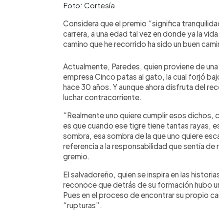
Foto: Cortesía
Considera que el premio “significa tranquili
carrera, a una edad tal vez en donde ya la vid
camino que he recorrido ha sido un buen cami
Actualmente, Paredes, quien proviene de una f
empresa Cinco patas al gato, la cual forjó ba
hace 30 años. Y aunque ahora disfruta del reco
luchar contracorriente.
“Realmente uno quiere cumplir esos dichos, com
es que cuando ese tigre tiene tantas rayas, 
sombra, esa sombra de la que uno quiere esca
referencia a la responsabilidad que sentía de 
gremio.
El salvadoreño, quien se inspira en las historia
reconoce que detrás de su formación hubo una
Pues en el proceso de encontrar su propio c
“rupturas”.