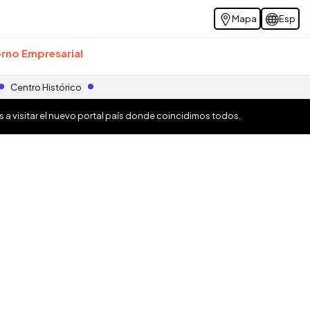
Mapa
Esp
rno Empresarial
Centro Histórico
os a visitar el nuevo portal país donde coincidimos todos.