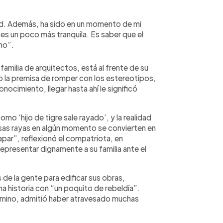
dad. Además, ha sido en un momento de mi
a es un poco más tranquila. Es saber que el
no”.
amilia de arquitectos, está al frente de su
jo la premisa de romper con los estereotipos,
nocimiento, llegar hasta ahí le significó
o ‘hijo de tigre sale rayado’, y la realidad
esas rayas en algún momento se convierten en
par”, reflexionó el compatriota, en
representar dignamente a su familia ante el
s de la gente para edificar sus obras,
 historia con “un poquito de rebeldía”.
amino, admitió haber atravesado muchas