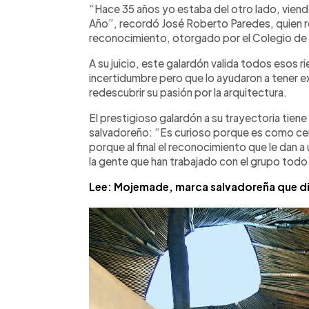
►
Escuchar artículo
“Hace 35 años yo estaba del otro lado, viendo
Año”, recordó José Roberto Paredes, quien 
reconocimiento, otorgado por el Colegio de 
A su juicio, este galardón valida todos eso
incertidumbre pero que lo ayudaron a tener ex
redescubrir su pasión por la arquitectura.
El prestigioso galardón a su trayectoria tiene
salvadoreño: “Es curioso porque es como cerr
porque al final el reconocimiento que le dan a 
la gente que han trabajado con el grupo todo
Lee: Mojemade, marca salvadoreña que di