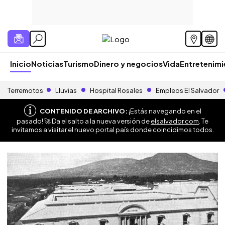
Inicio
Noticias
Turismo
Dinero y negocios
Vida
Entretenim
Terremotos
Lluvias
Hospital Rosales
Empleos El Salvador
CONTENIDO DE ARCHIVO:
¡Estás navegando en el
pasado! 🚀 Da el salto a la nueva versión de
elsalvador.com
. Te
invitamos a visitar el nuevo portal país donde coincidimos todos.