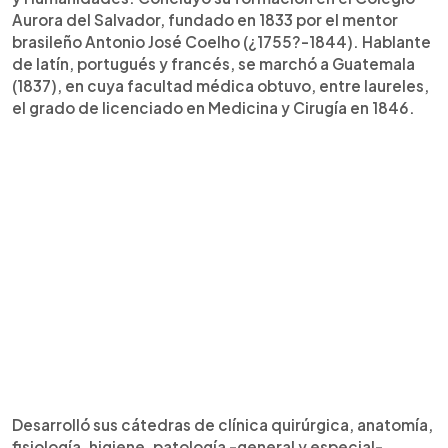
Aurora del Salvador, fundado en 1833 por el mentor
brasileño Antonio José Coelho (¿1755?-1844). Hablante
de latín, portugués y francés, se marchó a Guatemala
(1837), en cuya facultad médica obtuvo, entre laureles,
el grado de licenciado en Medicina y Cirugía en 1846.
Desarrolló sus cátedras de clínica quirúrgica, anatomía,
fisiología, higiene, patología -general y especial-,