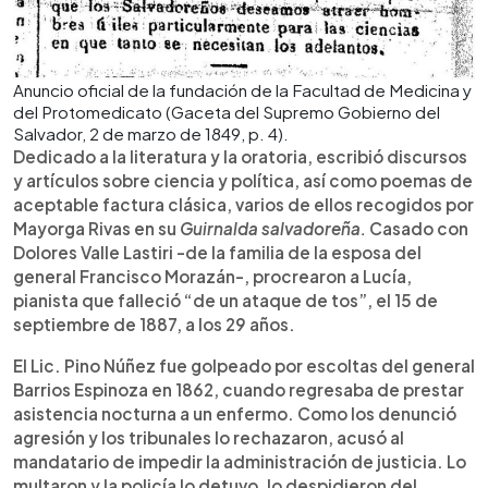
Anuncio oficial de la fundación de la Facultad de Medicina y
del Protomedicato (Gaceta del Supremo Gobierno del
Salvador, 2 de marzo de 1849, p. 4).
Dedicado a la literatura y la oratoria, escribió discursos
y artículos sobre ciencia y política, así como poemas de
aceptable factura clásica, varios de ellos recogidos por
Mayorga Rivas en su
Guirnalda salvadoreña.
Casado con
Dolores Valle Lastiri -de la familia de la esposa del
general Francisco Morazán-, procrearon a Lucía,
pianista que falleció “de un ataque de tos”, el 15 de
septiembre de 1887, a los 29 años.
El Lic. Pino Núñez fue golpeado por escoltas del general
Barrios Espinoza en 1862, cuando regresaba de prestar
asistencia nocturna a un enfermo. Como los denunció
agresión y los tribunales lo rechazaron, acusó al
mandatario de impedir la administración de justicia. Lo
multaron y la policía lo detuvo, lo despidieron del