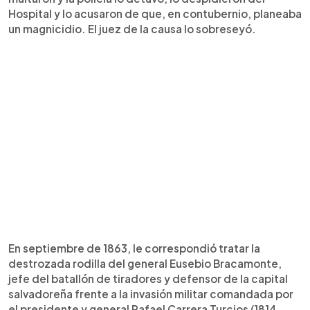
Hospital y lo acusaron de que, en contubernio, planeaba
un magnicidio. El juez de la causa lo sobreseyó.
En septiembre de 1863, le correspondió tratar la
destrozada rodilla del general Eusebio Bracamonte,
jefe del batallón de tiradores y defensor de la capital
salvadoreña frente a la invasión militar comandada por
el presidente y general Rafael Carrera Turcios (1814-