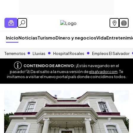
Inicio
Noticias
Turismo
Dinero y negocios
Vida
Entretenim
Terremotos
Lluvias
Hospital Rosales
Empleos El Salvador
CONTENIDO DE ARCHIVO:
¡Estás navegando en el
pasado! 🚀 Da el salto a la nueva versión de
elsalvador.com
. Te
invitamos a visitar el nuevo portal país donde coincidimos todos.