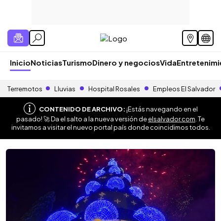
Inicio
Noticias
Turismo
Dinero y negocios
Vida
Entretenim
Terremotos
Lluvias
Hospital Rosales
Empleos El Salvador
CONTENIDO DE ARCHIVO:
¡Estás navegando en el
pasado! 🚀 Da el salto a la nueva versión de
elsalvador.com
. Te
invitamos a visitar el nuevo portal país donde coincidimos todos.