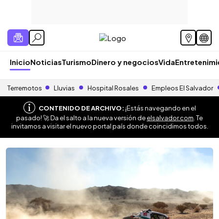
Inicio
Noticias
Turismo
Dinero y negocios
Vida
Entretenim
Terremotos
Lluvias
Hospital Rosales
Empleos El Salvador
CONTENIDO DE ARCHIVO:
¡Estás navegando en el
pasado! 🚀 Da el salto a la nueva versión de
elsalvador.com
. Te
invitamos a visitar el nuevo portal país donde coincidimos todos.