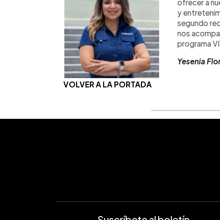
ofrecer a n
y entretenim
segundo reco
nos acompañ
programa V
Yesenia Fl
VOLVER A LA PORTADA
Suscríbete al boletín