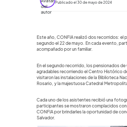
Publicado el 30 de mayo de 2024
0:00
Facebook
Twitter
►
Escuchar artículo
Este año, CONFIA realizó dos recorridos: el pr
segundo el 22 de mayo. En cada evento, par
acompañado por un familiar.
En el segundo recorrido, los pensionados d
agradables recorriendo el Centro Histórico d
visitaron las instalaciones de la Biblioteca Nac
Rosario, y la majestuosa Catedral Metropolit
Cada uno de los asistentes recibió una fotog
participantes se mostraron complacidos con 
CONFIA por brindarles la oportunidad de conoc
Salvador.