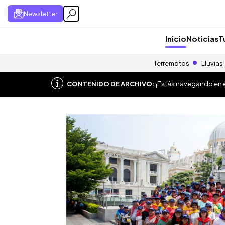
Newsletter
Inicio
Noticias
T
Terremotos
Lluvias
CONTENIDO DE ARCHIVO:
¡Estás navegando en el