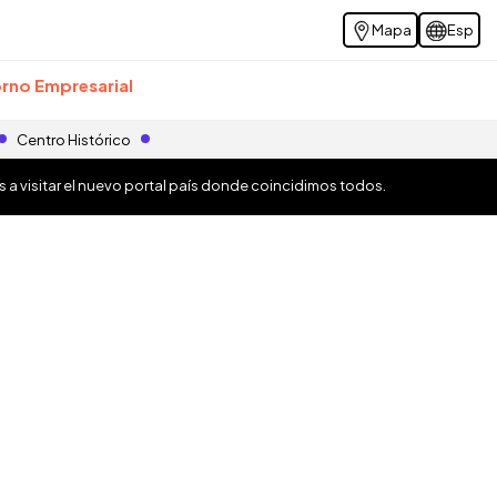
Mapa
Esp
rno Empresarial
Centro Histórico
os a visitar el nuevo portal país donde coincidimos todos.