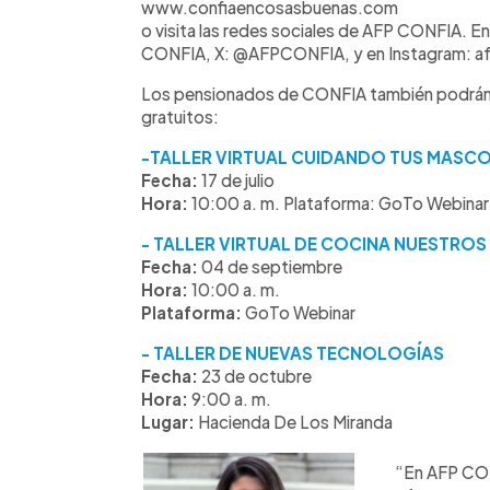
www.confiaencosasbuenas.com
o visita las redes sociales de AFP CONFIA.
CONFIA, X: @AFPCONFIA, y en Instagram: af
Los pensionados de CONFIA también podrán ins
gratuitos:
-TALLER VIRTUAL CUIDANDO TUS MASC
Fecha:
17 de julio
Hora:
10:00 a. m. Plataforma: GoTo Webinar
- TALLER VIRTUAL DE COCINA NUESTRO
Fecha:
04 de septiembre
Hora:
10:00 a. m.
Plataforma:
GoTo Webinar
- TALLER DE NUEVAS TECNOLOGÍAS
Fecha:
23 de octubre
Hora:
9:00 a. m.
Lugar:
Hacienda De Los Miranda
“En AFP CO