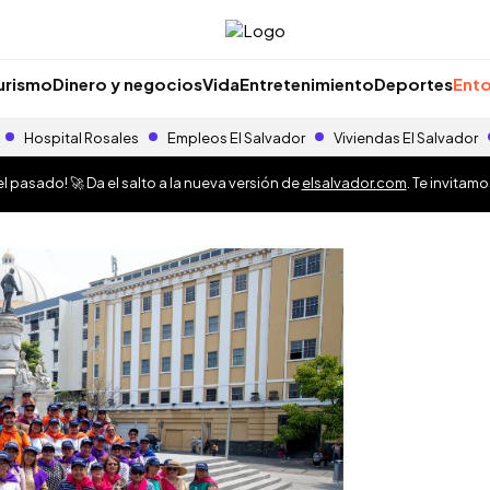
urismo
Dinero y negocios
Vida
Entretenimiento
Deportes
Ento
Hospital Rosales
Empleos El Salvador
Viviendas El Salvador
 pasado! 🚀 Da el salto a la nueva versión de
elsalvador.com
. Te invitam