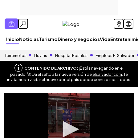
Inicio
Noticias
Turismo
Dinero y negocios
Vida
Entretenim
Terremotos
Lluvias
Hospital Rosales
Empleos El Salvador
CONTENIDO DE ARCHIVO:
¡Estás navegando en el
pasado! 🚀 Da el salto a la nueva versión de
elsalvador.com
. Te
invitamos a visitar el nuevo portal país donde coincidimos todos.