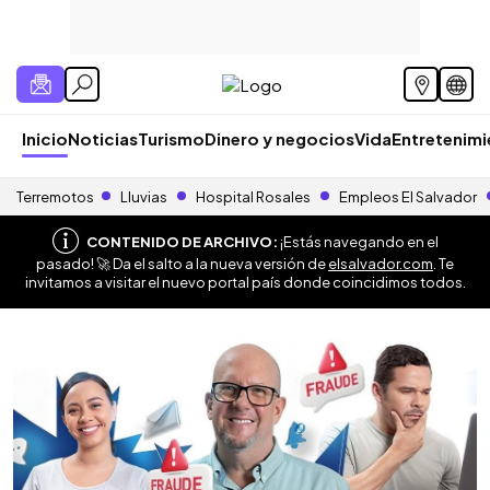
Inicio
Noticias
Turismo
Dinero y negocios
Vida
Entretenim
Terremotos
Lluvias
Hospital Rosales
Empleos El Salvador
CONTENIDO DE ARCHIVO:
¡Estás navegando en el
pasado! 🚀 Da el salto a la nueva versión de
elsalvador.com
. Te
invitamos a visitar el nuevo portal país donde coincidimos todos.