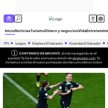
Inicio
Noticias
Turismo
Dinero y negocios
Vida
Entretenim
TPS
Juegos
Empleos El Salvador
Viviendas El Salvador
CONTENIDO DE ARCHIVO:
¡Estás navegando en el
pasado! 🚀 Da el salto a la nueva versión de
elsalvador.com
. Te
invitamos a visitar el nuevo portal país donde coincidimos todos.