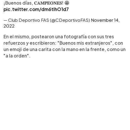
¡Buenos días, 𝐂𝐀𝐌𝐏𝐄𝐎𝐍𝐄𝐒! 🤩
pic.twitter.com/dm6tlhO1d7
— Club Deportivo FAS (@CDeportivoFAS)
November 14,
2022
En el mismo, postearon una fotografía con sus tres
refuerzos y escribieron: "Buenos mis extranjeros", con
un emoji de una carita con la mano en la frente, como un
"a la orden".