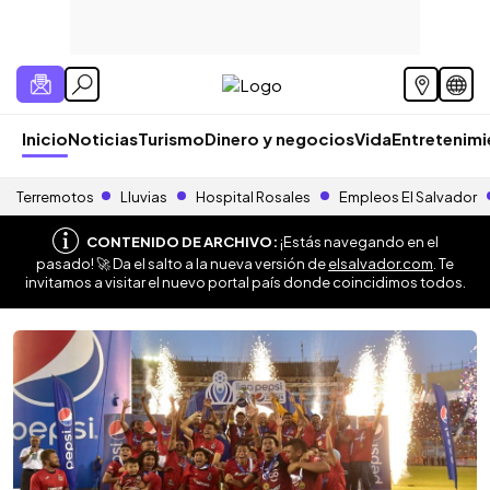
Inicio
Noticias
Turismo
Dinero y negocios
Vida
Entretenim
Terremotos
Lluvias
Hospital Rosales
Empleos El Salvador
CONTENIDO DE ARCHIVO:
¡Estás navegando en el
pasado! 🚀 Da el salto a la nueva versión de
elsalvador.com
. Te
invitamos a visitar el nuevo portal país donde coincidimos todos.