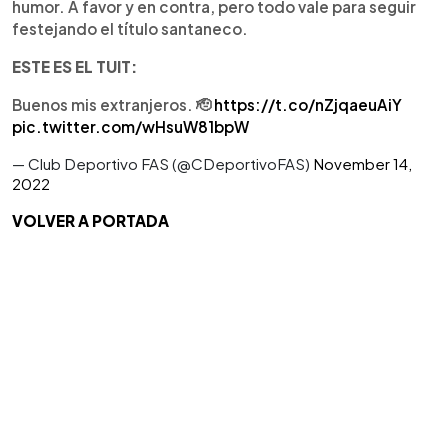
humor. A favor y en contra, pero todo vale para seguir
festejando el título santaneco.
ESTE ES EL TUIT:
Buenos mis extranjeros. 🫡
https://t.co/nZjqaeuAiY
pic.twitter.com/wHsuW81bpW
— Club Deportivo FAS (@CDeportivoFAS)
November 14,
2022
VOLVER A PORTADA