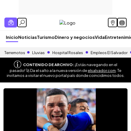
Inicio
Noticias
Turismo
Dinero y negocios
Vida
Entretenim
Terremotos
Lluvias
Hospital Rosales
Empleos El Salvador
CONTENIDO DE ARCHIVO:
¡Estás navegando en el
pasado! 🚀 Da el salto a la nueva versión de
elsalvador.com
. Te
invitamos a visitar el nuevo portal país donde coincidimos todos.