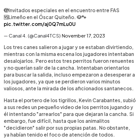
🫣Invitados especiales en el encuentro entre FAS
🆚Limeño en el Óscar Quiteño. 🐶🐾
pic.twitter.com/aj0Q7mLu0U
— Canal 4. (@Canal4TCS)
November 17, 2023
Los tres canes salieron a jugar y se estaban divirtiendo,
mientras con la misma escena los jugadores intentaban
desalojarlos. Pero estos tres perritos fueron renuentes
y no querían salir de la cancha. Intentaban orientarlos
para buscar la salida, incluso empezaron a desesperar a
los jugadores, ya que se perdieron varios minutos
valiosos, ante la mirada de los aficionados santanecos.
Hasta el portero de los tigrillos, Kevin Carabantes, subió
a sus redes un pequeño video de los perritos jugando y
él intentando "arrearlos" para que dejaran la cancha. Si
embargo, fue difícil, hasta que los animalitos
"decidieron" salir por sus propias patas. No obstante,
ya habían tenido el foco de atención de todos.