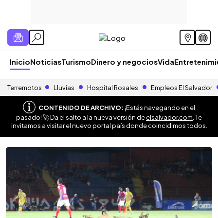
Inicio
Noticias
Turismo
Dinero y negocios
Vida
Entretenim
Terremotos
Lluvias
Hospital Rosales
Empleos El Salvador
CONTENIDO DE ARCHIVO:
¡Estás navegando en el
pasado! 🚀 Da el salto a la nueva versión de
elsalvador.com
. Te
invitamos a visitar el nuevo portal país donde coincidimos todos.