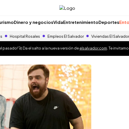
urismo
Dinero y negocios
Vida
Entretenimiento
Deportes
Ento
as
Hospital Rosales
Empleos El Salvador
Viviendas El Salvado
 pasado! 🚀 Da el salto a la nueva versión de
elsalvador.com
. Te invitam