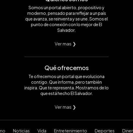
Somos un portal abierto, propositivo y
moderno, pensado para reflejar a un país
que avanza, se reinventa y se une. Somos el
punto de conexión con lo mejor de El
Salvador.
Ver mas ❯
Qué ofrecemos
Te ofrecemos un portal que evoluciona
contigo. Que informa, pero también
inspira. Que te representa. Mostramos de lo
que está hecho El Salvador.
Ver mas ❯
smo
Noticias
Vida
Entretenimiento
Deportes
Dine