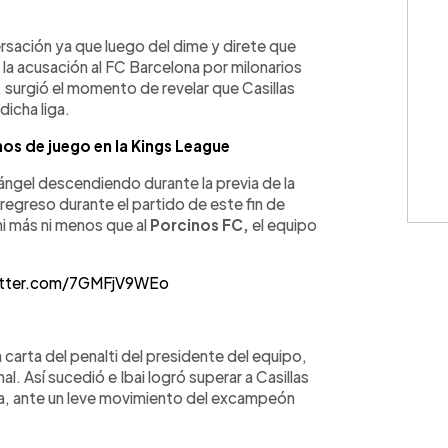
WhatsApp
Copiar link
sación ya que luego del dime y direte que
 la acusación al FC Barcelona por milonarios
 surgió el momento de revelar que Casillas
dicha liga.
nos de juego en la Kings League
ngel descendiendo durante la previa de la
 regreso durante el partido de este fin de
i más ni menos que al
Porcinos FC,
el equipo
itter.com/7GMFjV9WEo
a carta del penalti del presidente del equipo,
al. Así sucedió e Ibai logró superar a Casillas
ía, ante un leve movimiento del excampeón