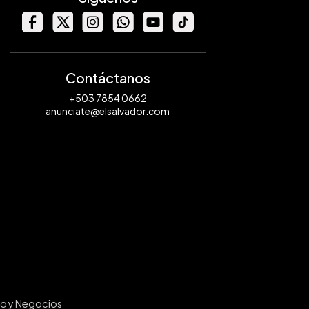
Contáctanos
+503 7854 0662
anunciate@elsalvador.com
ro y Negocios