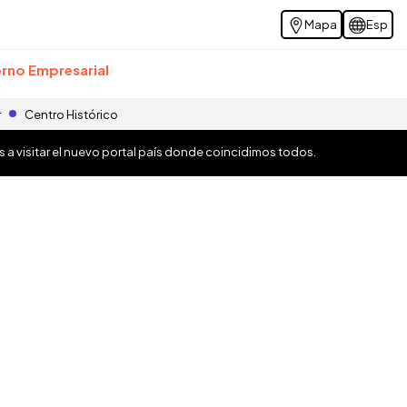
Mapa
Esp
rno Empresarial
r
Centro Histórico
os a visitar el nuevo portal país donde coincidimos todos.