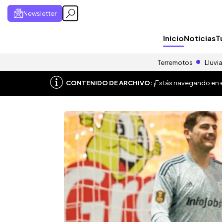
Newsletter
Inicio
Noticias
T
Terremotos
Lluvi
CONTENIDO DE ARCHIVO:
¡Estás navegando en el