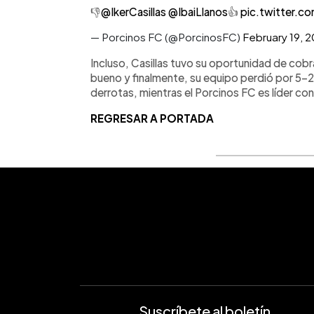
👎
@IkerCasillas
@IbaiLlanos
👍
pic.twitter.
— Porcinos FC (@PorcinosFC)
February 19, 
Incluso, Casillas tuvo su oportunidad de cobra
bueno y finalmente, su equipo perdió por 5-2, 
derrotas, mientras el Porcinos FC es líder con
REGRESAR A PORTADA
Suscríbete al boletín