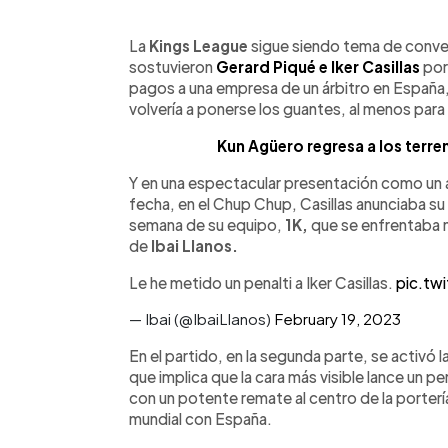
0:00
Facebook
Twitter
►
Escuchar artículo
La
Kings League
sigue siendo tema de conver
sostuvieron
Gerard Piqué e Iker Casillas
por
pagos a una empresa de un árbitro en España,
volvería a ponerse los guantes, al menos para 
Kun Agüero regresa a los terre
Y en una espectacular presentación como un á
fecha, en el Chup Chup, Casillas anunciaba su
semana de su equipo,
1K,
que se enfrentaba n
de
Ibai Llanos.
Le he metido un penalti a Iker Casillas.
pic.tw
— Ibai (@IbaiLlanos)
February 19, 2023
En el partido, en la segunda parte, se activó l
que implica que la cara más visible lance un pen
con un potente remate al centro de la porter
mundial con España.