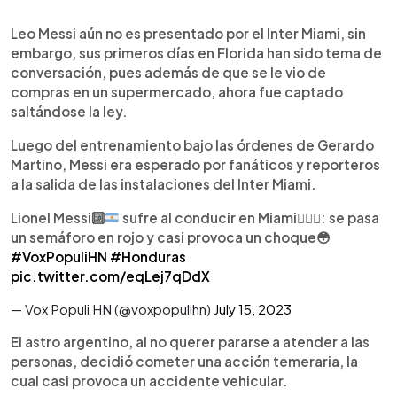
0:00
►
Escuchar artículo
Leo Messi aún no es presentado por el Inter Miami, sin
embargo, sus primeros días en Florida han sido tema de
conversación, pues además de que se le vio de
compras en un supermercado, ahora fue captado
saltándose la ley.
Luego del entrenamiento bajo las órdenes de Gerardo
Martino, Messi era esperado por fanáticos y reporteros
a la salida de las instalaciones del Inter Miami.
Lionel Messi
🔟
sufre al conducir en Miami
🤦🏻‍♂️
: se pasa
un semáforo en rojo y casi provoca un choque
😳
#VoxPopuliHN
#Honduras
pic.twitter.com/eqLej7qDdX
— Vox Populi HN (@voxpopulihn)
July 15, 2023
El astro argentino, al no querer pararse a atender a las
personas, decidió cometer una acción temeraria, la
cual casi provoca un accidente vehicular.