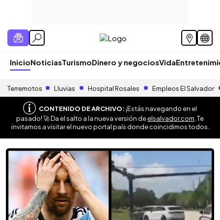
Inicio
Noticias
Turismo
Dinero y negocios
Vida
Entretenim
Terremotos
Lluvias
Hospital Rosales
Empleos El Salvador
CONTENIDO DE ARCHIVO:
¡Estás navegando en el
pasado! 🚀 Da el salto a la nueva versión de
elsalvador.com
. Te
invitamos a visitar el nuevo portal país donde coincidimos todos.