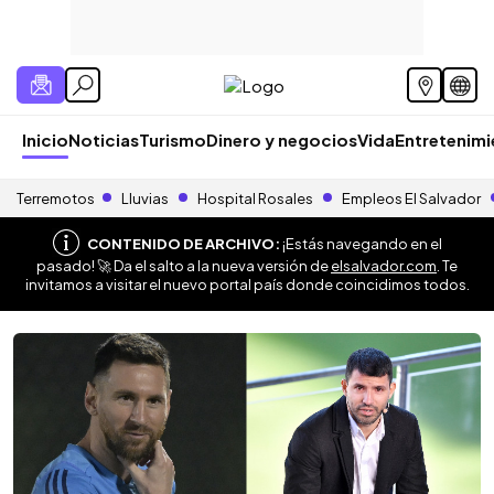
Inicio
Noticias
Turismo
Dinero y negocios
Vida
Entretenim
Terremotos
Lluvias
Hospital Rosales
Empleos El Salvador
CONTENIDO DE ARCHIVO:
¡Estás navegando en el
pasado! 🚀 Da el salto a la nueva versión de
elsalvador.com
. Te
invitamos a visitar el nuevo portal país donde coincidimos todos.