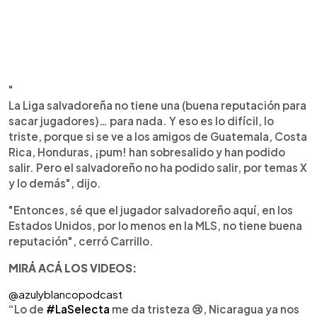
"
La Liga salvadoreña no tiene una (buena reputación para
sacar jugadores)… para nada. Y eso es lo difícil, lo
triste, porque si se ve a los amigos de Guatemala, Costa
Rica, Honduras, ¡pum! han sobresalido y han podido
salir. Pero el salvadoreño no ha podido salir, por temas X
y lo demás", dijo.
"Entonces, sé que el jugador salvadoreño aquí, en los
Estados Unidos, por lo menos en la MLS, no tiene buena
reputación", cerró Carrillo.
MIRÁ ACÁ LOS VIDEOS:
@azulyblancopodcast
“Lo de
#LaSelecta
me da tristeza
😢
, Nicaragua ya nos