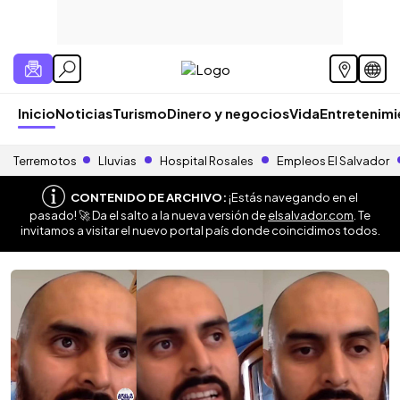
Inicio
Noticias
Turismo
Dinero y negocios
Vida
Entretenim
Terremotos
Lluvias
Hospital Rosales
Empleos El Salvador
CONTENIDO DE ARCHIVO:
¡Estás navegando en el
pasado! 🚀 Da el salto a la nueva versión de
elsalvador.com
. Te
invitamos a visitar el nuevo portal país donde coincidimos todos.