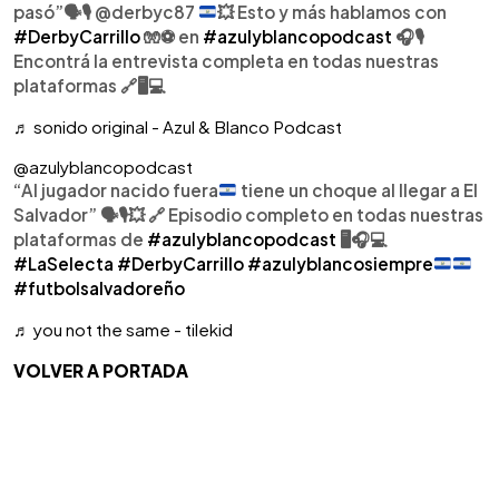
pasó”
🗣️
🎙️
@derbyc87
💥
Esto y más hablamos con
#DerbyCarrillo
🧤⚽️ en
#azulyblancopodcast
🎧🎙️
Encontrá la entrevista completa en todas nuestras
plataformas 🔗🖥️💻
♬ sonido original - Azul & Blanco Podcast
@azulyblancopodcast
“Al jugador nacido fuera
tiene un choque al llegar a El
Salvador”
🗣️
🎙️
💥
🔗
Episodio completo en todas nuestras
plataformas de
#azulyblancopodcast
🖥️🎧💻
#LaSelecta
#DerbyCarrillo
#azulyblancosiempre
#futbolsalvadoreño
♬ you not the same - tilekid
VOLVER A PORTADA