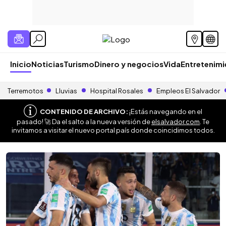
Inicio
Noticias
Turismo
Dinero y negocios
Vida
Entretenim
Terremotos
Lluvias
Hospital Rosales
Empleos El Salvador
CONTENIDO DE ARCHIVO:
¡Estás navegando en el
pasado! 🚀 Da el salto a la nueva versión de
elsalvador.com
. Te
invitamos a visitar el nuevo portal país donde coincidimos todos.