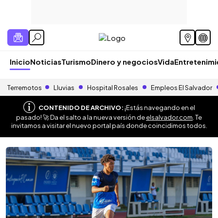
Inicio
Noticias
Turismo
Dinero y negocios
Vida
Entretenim
Terremotos
Lluvias
Hospital Rosales
Empleos El Salvador
CONTENIDO DE ARCHIVO:
¡Estás navegando en el
pasado! 🚀 Da el salto a la nueva versión de
elsalvador.com
. Te
invitamos a visitar el nuevo portal país donde coincidimos todos.