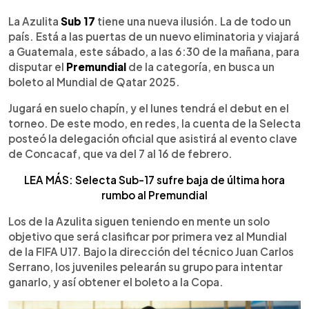
0:00
►
Escuchar artículo
La Azulita
Sub 17
tiene una nueva ilusión. La de todo un
país. Está a las puertas de un nuevo eliminatoria y viajará
a Guatemala, este sábado, a las 6:30 de la mañana, para
disputar el
Premundial
de la categoría, en busca un
boleto al Mundial de Qatar 2025.
Jugará en suelo chapín, y el lunes tendrá el debut en el
torneo. De este modo, en redes, la cuenta de la Selecta
posteó la delegación oficial que asistirá al evento clave
de Concacaf, que va del 7 al 16 de febrero.
LEA MÁS: Selecta Sub-17 sufre baja de última hora
rumbo al Premundial
Los de la Azulita siguen teniendo en mente un solo
objetivo que será clasificar por primera vez al Mundial
de la FIFA U17. Bajo la dirección del técnico Juan Carlos
Serrano, los juveniles pelearán su grupo para intentar
ganarlo, y así obtener el boleto a la Copa.