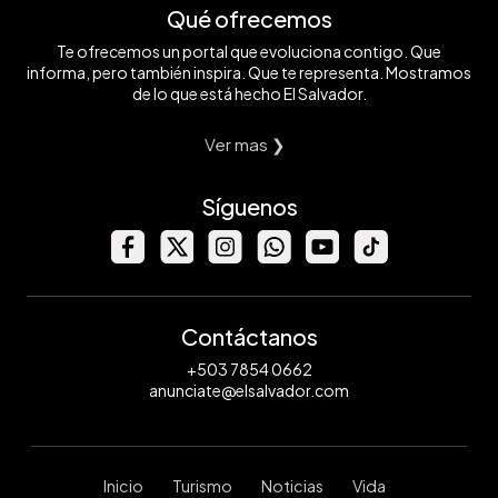
Qué ofrecemos
Te ofrecemos un portal que evoluciona contigo. Que
informa, pero también inspira. Que te representa. Mostramos
de lo que está hecho El Salvador.
Ver mas ❯
Síguenos
Contáctanos
+503 7854 0662
anunciate@elsalvador.com
Inicio
Turismo
Noticias
Vida