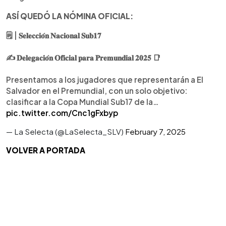
ASÍ QUEDÓ LA NÓMINA OFICIAL:
🗒️ | 𝐒𝐞𝐥𝐞𝐜𝐜𝐢𝐨́𝐧 𝐍𝐚𝐜𝐢𝐨𝐧𝐚𝐥 𝐒𝐮𝐛𝟏𝟕
✍️ 𝐃𝐞𝐥𝐞𝐠𝐚𝐜𝐢𝐨́𝐧 𝐎𝐟𝐢𝐜𝐢𝐚𝐥 𝐩𝐚𝐫𝐚 𝐏𝐫𝐞𝐦𝐮𝐧𝐝𝐢𝐚𝐥 𝟐𝟎𝟐𝟓 📑
Presentamos a los jugadores que representarán a El
Salvador en el Premundial, con un solo objetivo:
clasificar a la Copa Mundial Sub17 de la…
pic.twitter.com/Cnc1gFxbyp
— La Selecta (@LaSelecta_SLV)
February 7, 2025
VOLVER A PORTADA