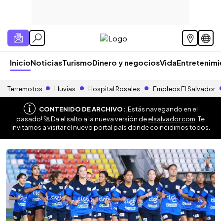
Inicio
Noticias
Turismo
Dinero y negocios
Vida
Entretenim
Terremotos
Lluvias
Hospital Rosales
Empleos El Salvador
CONTENIDO DE ARCHIVO:
¡Estás navegando en el
pasado! 🚀 Da el salto a la nueva versión de
elsalvador.com
. Te
invitamos a visitar el nuevo portal país donde coincidimos todos.