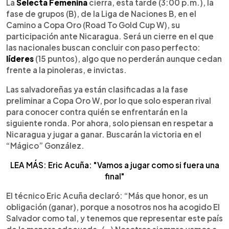
Escuchar artículo
La
Selecta Femenina
cierra, esta tarde (3:00 p.m.), la
fase de grupos (B), de la Liga de Naciones B, en el
Camino a Copa Oro (Road To Gold Cup W), su
participación ante Nicaragua. Será un cierre en el que
las nacionales buscan concluir con paso perfecto:
líderes
(15 puntos), algo que no perderán aunque cedan
frente a la pinoleras, e invictas.
Las salvadoreñas ya están clasificadas a la fase
preliminar a Copa Oro W, por lo que solo esperan rival
para conocer contra quién se enfrentarán en la
siguiente ronda. Por ahora, solo piensan en respetar a
Nicaragua y jugar a ganar. Buscarán la victoria en el
“Mágico” González.
LEA MÁS: Eric Acuña: "Vamos a jugar como si fuera una
final"
El técnico Eric Acuña declaró: “Más que honor, es un
obligación (ganar), porque a nosotros nos ha acogido El
Salvador como tal, y tenemos que representar este país