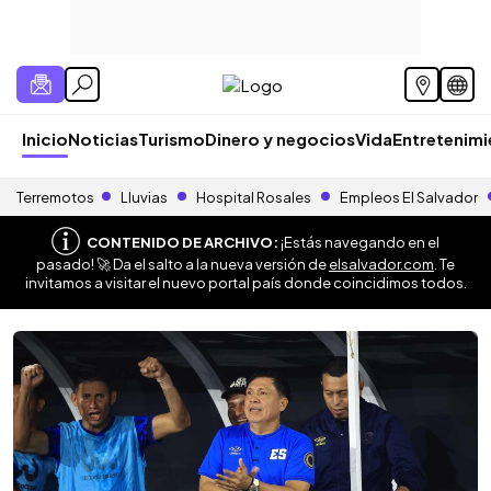
Inicio
Noticias
Turismo
Dinero y negocios
Vida
Entretenim
Terremotos
Lluvias
Hospital Rosales
Empleos El Salvador
CONTENIDO DE ARCHIVO:
¡Estás navegando en el
pasado! 🚀 Da el salto a la nueva versión de
elsalvador.com
. Te
invitamos a visitar el nuevo portal país donde coincidimos todos.