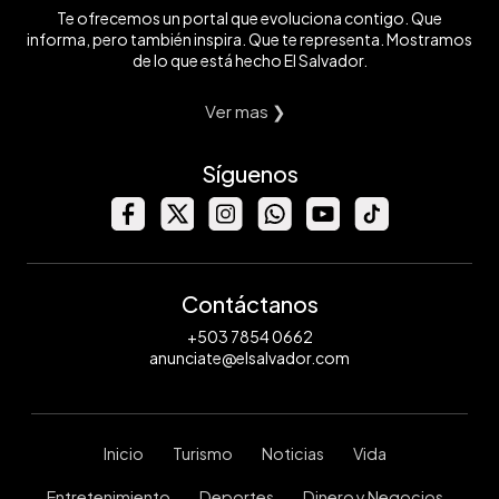
Te ofrecemos un portal que evoluciona contigo. Que
informa, pero también inspira. Que te representa. Mostramos
de lo que está hecho El Salvador.
Ver mas ❯
Síguenos
Contáctanos
+503 7854 0662
anunciate@elsalvador.com
Inicio
Turismo
Noticias
Vida
Entretenimiento
Deportes
Dinero y Negocios