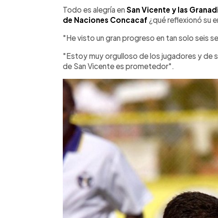
Facebook
Twitter
►
Escuchar artículo
Todo es alegría en
San Vicente y las Granad
de Naciones Concacaf
¿qué reflexionó su e
"He visto un gran progreso en tan solo seis 
"Estoy muy orgulloso de los jugadores y de su
de San Vicente es prometedor".