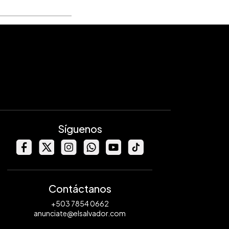
Síguenos
Contáctanos
+503 7854 0662
anunciate@elsalvador.com