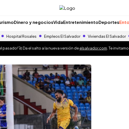
urismo
Dinero y negocios
Vida
Entretenimiento
Deportes
Ento
Hospital Rosales
Empleos El Salvador
Viviendas El Salvador
 pasado! 🚀 Da el salto a la nueva versión de
elsalvador.com
. Te invitam