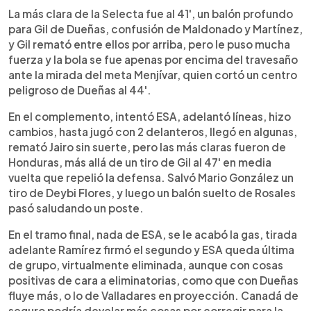
La más clara de la Selecta fue al 41', un balón profundo
para Gil de Dueñas, confusión de Maldonado y Martínez,
y Gil remató entre ellos por arriba, pero le puso mucha
fuerza y la bola se fue apenas por encima del travesaño
ante la mirada del meta Menjívar, quien cortó un centro
peligroso de Dueñas al 44'.
En el complemento, intentó ESA, adelantó líneas, hizo
cambios, hasta jugó con 2 delanteros, llegó en algunas,
remató Jairo sin suerte, pero las más claras fueron de
Honduras, más allá de un tiro de Gil al 47' en media
vuelta que repelió la defensa. Salvó Mario González un
tiro de Deybi Flores, y luego un balón suelto de Rosales
pasó saludando un poste.
En el tramo final, nada de ESA, se le acabó la gas, tirada
adelante Ramírez firmó el segundo y ESA queda última
de grupo, virtualmente eliminada, aunque con cosas
positivas de cara a eliminatorias, como que con Dueñas
fluye más, o lo de Valladares en proyección. Canadá de
seguro podría develar más cosas por corregir para la