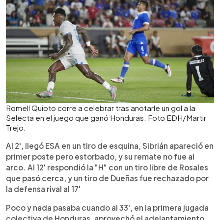
Romell Quioto corre a celebrar tras anotarle un gol a la
Selecta en el juego que ganó Honduras. Foto EDH/Martir
Trejo.
Al 2', llegó ESA en un tiro de esquina, Sibrián apareció en
primer poste pero estorbado, y su remate no fue al
arco. Al 12' respondió la "H" con un tiro libre de Rosales
que pasó cerca, y un tiro de Dueñas fue rechazado por
la defensa rival al 17'
Poco y nada pasaba cuando al 33', en la primera jugada
colectiva de Honduras, aprovechó el adelantamiento