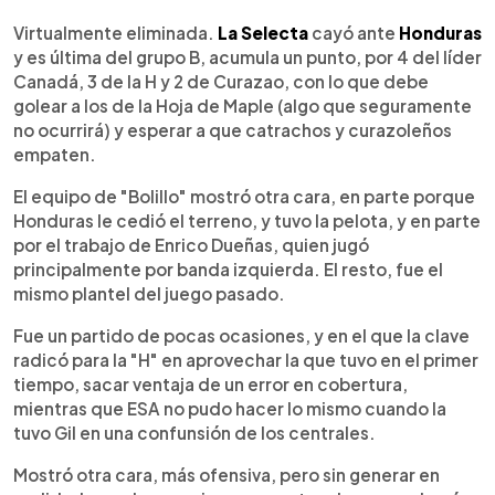
0:00
►
Escuchar artículo
Virtualmente eliminada.
La Selecta
cayó ante
Honduras
y es última del grupo B, acumula un punto, por 4 del líder
Canadá, 3 de la H y 2 de Curazao, con lo que debe
golear a los de la Hoja de Maple (algo que seguramente
no ocurrirá) y esperar a que catrachos y curazoleños
empaten.
El equipo de "Bolillo" mostró otra cara, en parte porque
Honduras le cedió el terreno, y tuvo la pelota, y en parte
por el trabajo de Enrico Dueñas, quien jugó
principalmente por banda izquierda. El resto, fue el
mismo plantel del juego pasado.
Fue un partido de pocas ocasiones, y en el que la clave
radicó para la "H" en aprovechar la que tuvo en el primer
tiempo, sacar ventaja de un error en cobertura,
mientras que ESA no pudo hacer lo mismo cuando la
tuvo Gil en una confunsión de los centrales.
Mostró otra cara, más ofensiva, pero sin generar en