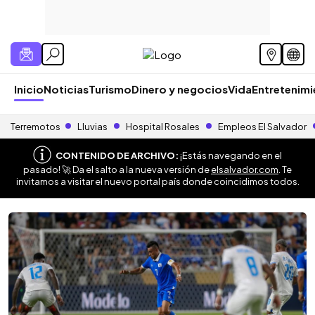
Inicio
Noticias
Turismo
Dinero y negocios
Vida
Entretenim
Terremotos
Lluvias
Hospital Rosales
Empleos El Salvador
CONTENIDO DE ARCHIVO:
¡Estás navegando en el
pasado! 🚀 Da el salto a la nueva versión de
elsalvador.com
. Te
invitamos a visitar el nuevo portal país donde coincidimos todos.