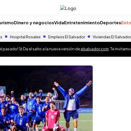
urismo
Dinero y negocios
Vida
Entretenimiento
Deportes
Ento
as
Hospital Rosales
Empleos El Salvador
Viviendas El Salvado
 pasado! 🚀 Da el salto a la nueva versión de
elsalvador.com
. Te invitam