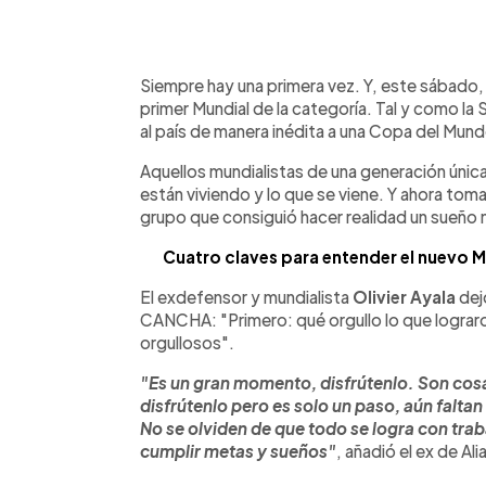
0:00
Facebook
Twitter
►
Escuchar artículo
Siempre hay una primera vez. Y, este sábado, l
primer Mundial de la categoría. Tal y como la S
al país de manera inédita a una Copa del Mund
Aquellos mundialistas de una generación única
están viviendo y lo que se viene. Y ahora toma
grupo que consiguió hacer realidad un sueño 
Cuatro claves para entender el nuevo M
El exdefensor y mundialista
Olivier Ayala
dejó
CANCHA: "Primero: qué orgullo lo que logra
orgullosos".
"Es un gran momento, disfrútenlo. Son cosa
disfrútenlo pero es solo un paso, aún fal
No se olviden de que todo se logra con tra
cumplir metas y sueños"
, añadió el ex de Al