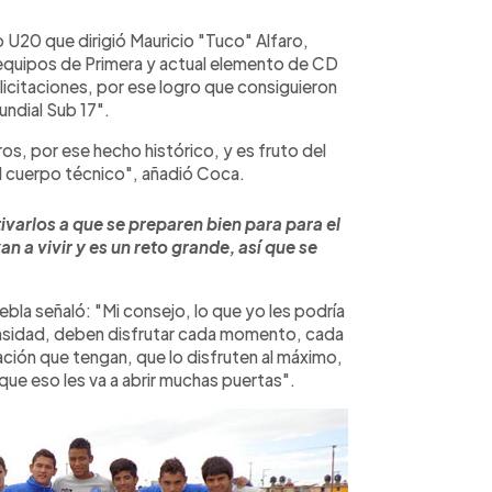
 U20 que dirigió Mauricio "Tuco" Alfaro,
 equipos de Primera y actual elemento de CD
licitaciones, por ese logro que consiguieron
Mundial Sub 17".
s, por ese hecho histórico, y es fruto del
el cuerpo técnico", añadió Coca.
tivarlos a que se preparen bien para para el
n a vivir y es un reto grande, así que se
bla señaló: "Mi consejo, lo que yo les podría
tensidad, deben disfrutar cada momento, cada
ción que tengan, que lo disfruten al máximo,
que eso les va a abrir muchas puertas".