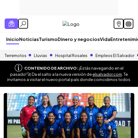
Inicio
Noticias
Turismo
Dinero y negocios
Vida
Entretenim
Terremotos
Lluvias
Hospital Rosales
Empleos El Salvador
CONTENIDO DE ARCHIVO:
¡Estás navegando en el
pasado! 🚀 Da el salto a la nueva versión de
elsalvador.com
. Te
invitamos a visitar el nuevo portal país donde coincidimos todos.