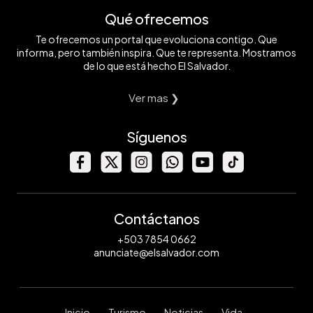
Qué ofrecemos
Te ofrecemos un portal que evoluciona contigo. Que
informa, pero también inspira. Que te representa. Mostramos
de lo que está hecho El Salvador.
Ver mas ❯
Síguenos
Contáctanos
+503 7854 0662
anunciate@elsalvador.com
Inicio
Turismo
Noticias
Vida