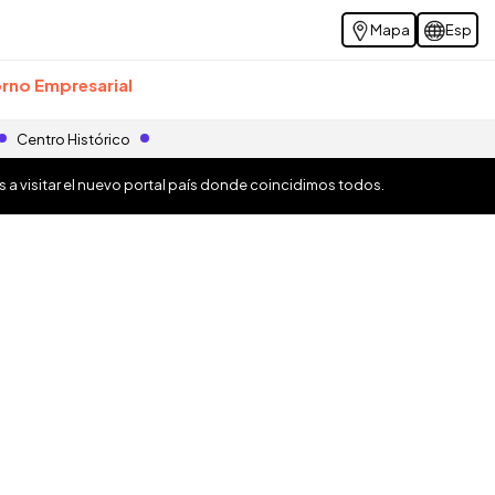
Mapa
Esp
rno Empresarial
Centro Histórico
os a visitar el nuevo portal país donde coincidimos todos.