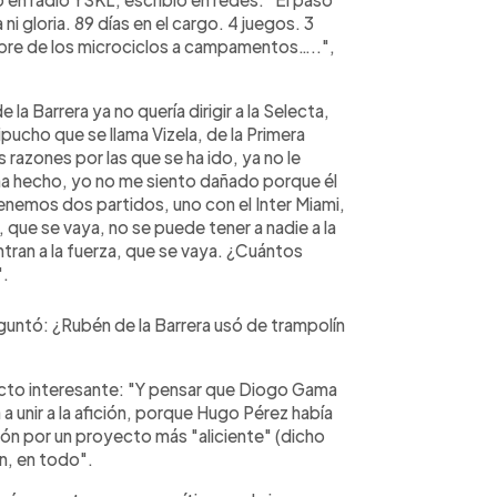
ni gloria. 89 días en el cargo. 4 juegos. 3
bre de los microciclos a campamentos…..",
la Barrera ya no quería dirigir a la Selecta,
pucho que se llama Vizela, de la Primera
 razones por las que se ha ido, ya no le
 ha hecho, yo no me siento dañado porque él
Tenemos dos partidos, uno con el Inter Miami,
 que se vaya, no se puede tener a nadie a la
ntran a la fuerza, que se vaya. ¿Cuántos
".
untó: ¿Rubén de la Barrera usó de trampolín
pecto interesante: "Y pensar que Diogo Gama
a unir a la afición, porque Hugo Pérez había
ión por un proyecto más "aliciente" (dicho
n, en todo".