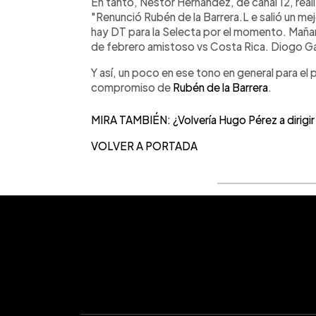
En tanto, Néstor Hernández, de canal 12, realiz
"Renunció Rubén de la Barrera.L e salió un me
hay DT para la Selecta por el momento. Mañana
de febrero amistoso vs Costa Rica. Diogo Ga
Y así, un poco en ese tono en general para el 
compromiso de
Rubén de la Barrera
.
MIRA TAMBIÉN: ¿Volvería Hugo Pérez a dirigir 
VOLVER A PORTADA