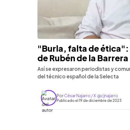
"Burla, falta de ética"
de Rubén de la Barrera
Así se expresaron periodistas y comuni
del técnico español de la Selecta
Por
César Najarro / X: @cjnajarro
Publicado el 19 de diciembre de 2023
0:00