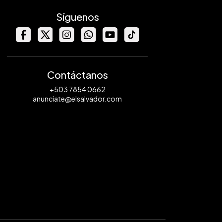
Síguenos
Contáctanos
+503 7854 0662
anunciate@elsalvador.com