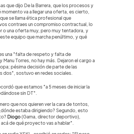
as que dijo De la Barrera, que los procesos y
 momento va a llegar una oferta, es cierto,
que se llama ética profesional que
vos contraes un compromiso contractual, lo
or o una oferta muy, pero muy tentadora, y
 este equipo que marcha penúltimo, y qué
es una "falta de respeto y falta de
 Manu Torres, no hay más. Dejaron el cargo a
uropa; pésima decisión de parte de las
s dos", sostuvo en redes sociales.
ecordó que estamos "a 5 meses de iniciar la
uedándose sin DT".
mero que nos quieren ver la cara de tontos,
, ¿dónde estaba dirigiendo? Segundo, esto
cto?
Diogo
(Gama, director deportivo),
acá de qué proyecto vas a hablar".
en radio YSKL, escribió en redes: "El paso