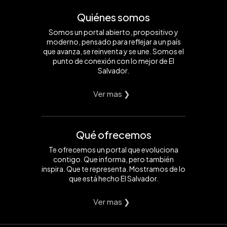
Quiénes somos
Somos un portal abierto, propositivo y
moderno, pensado para reflejar a un país
que avanza, se reinventa y se une. Somos el
punto de conexión con lo mejor de El
Salvador.
Ver mas ❯
Qué ofrecemos
Te ofrecemos un portal que evoluciona
contigo. Que informa, pero también
inspira. Que te representa. Mostramos de lo
que está hecho El Salvador.
Ver mas ❯