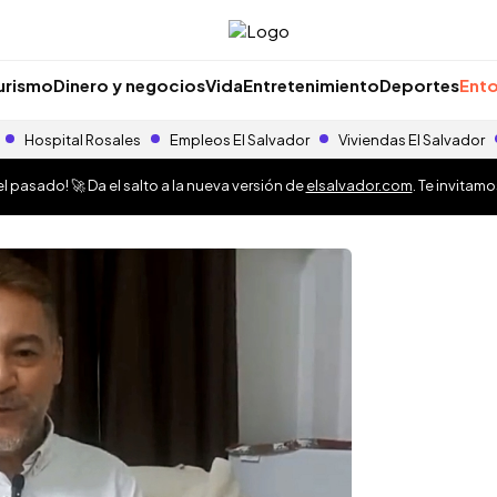
urismo
Dinero y negocios
Vida
Entretenimiento
Deportes
Ento
Hospital Rosales
Empleos El Salvador
Viviendas El Salvador
 pasado! 🚀 Da el salto a la nueva versión de
elsalvador.com
. Te invitam