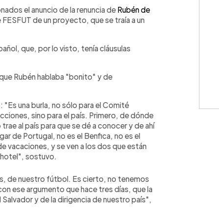
WhatsApp
Copiar link
onados el anuncio de la renuncia de
Rubén de
 FESFUT de un proyecto, que se traía a un
añol, que, por lo visto, tenía cláusulas
orque Rubén hablaba "bonito" y de
 "Es una burla, no sólo para el Comité
cciones, sino para el país. Primero, de dónde
 trae al país para que se dé a conocer y de ahí
ugar de Portugal, no es el Benfica, no es el
 de vacaciones, y se ven a los dos que están
 hotel", sostuvo.
s, de nuestro fútbol. Es cierto, no tenemos
 con ese argumento que hace tres días, que la
 Salvador y de la dirigencia de nuestro país",