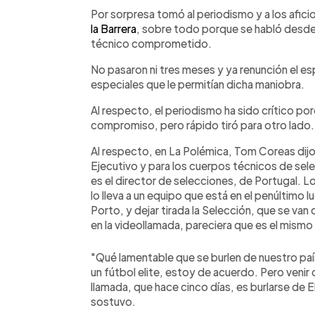
Facebook
Twitter
►
Escuchar artículo
Por sorpresa tomó al periodismo y a los afici
la Barrera
, sobre todo porque se habló desde
técnico comprometido.
No pasaron ni tres meses y ya renunción el esp
especiales que le permitían dicha maniobra.
Al respecto, el periodismo ha sido crítico p
compromiso, pero rápido tiró para otro lado.
Al respecto, en La Polémica, Tom Coreas dijo:
Ejecutivo y para los cuerpos técnicos de sele
es el director de selecciones, de Portugal. Lo
lo lleva a un equipo que está en el penúltimo l
Porto, y dejar tirada la Selección, que se van
en la videollamada, pareciera que es el mismo
"Qué lamentable que se burlen de nuestro paí
un fútbol elite, estoy de acuerdo. Pero venir
llamada, que hace cinco días, es burlarse de El
sostuvo.