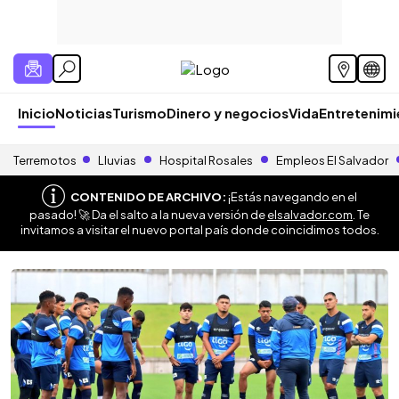
Inicio
Noticias
Turismo
Dinero y negocios
Vida
Entretenim
Terremotos
Lluvias
Hospital Rosales
Empleos El Salvador
CONTENIDO DE ARCHIVO:
¡Estás navegando en el
pasado! 🚀 Da el salto a la nueva versión de
elsalvador.com
. Te
invitamos a visitar el nuevo portal país donde coincidimos todos.