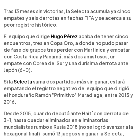
0:00
►
Escuchar artículo
Tras 13 meses sin victorias, la Selecta acumula ya cinco
empates y seis derrotas en fechas FIFA y se acerca a su
peor registro histórico.
El equipo que dirige
Hugo Pérez
acaba de tener cinco
encuentros, tres en Copa Oro, a donde no pudo pasar
de fase de grupos tras perder con Martinica y empatar
con Costa Rica y Panamá, más dos amistosos, un
empate con Corea del Sur y una durísima derrota ante
Japón (6-0).
Si la
Selecta
suma dos partidos más sin ganar, estará
empatando el registro negativo del equipo que dirigió
el hondureño Ramón "Primitivo" Maradiaga, entre 2015 y
2016.
Desde 2015, cuando debutó ante Haití con derrota de
3-1, hasta quedar eliminados en eliminatorias
mundialistas rumbo a Rusia 2018 (no se logró avanzar a la
hexagonal final), sumó 13 juegos sin ganar la Selecta,