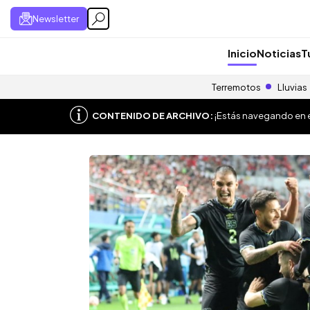
Newsletter
Inicio
Noticias
T
Terremotos
Lluvias
CONTENIDO DE ARCHIVO:
¡Estás navegando en el