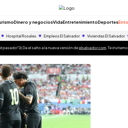
urismo
Dinero y negocios
Vida
Entretenimiento
Deportes
Ento
Hospital Rosales
Empleos El Salvador
Viviendas El Salvador
 pasado! 🚀 Da el salto a la nueva versión de
elsalvador.com
. Te invitam