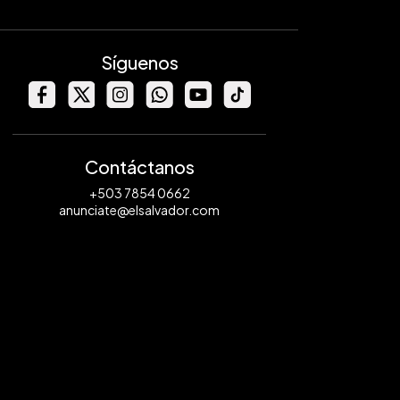
Síguenos
Contáctanos
+503 7854 0662
anunciate@elsalvador.com