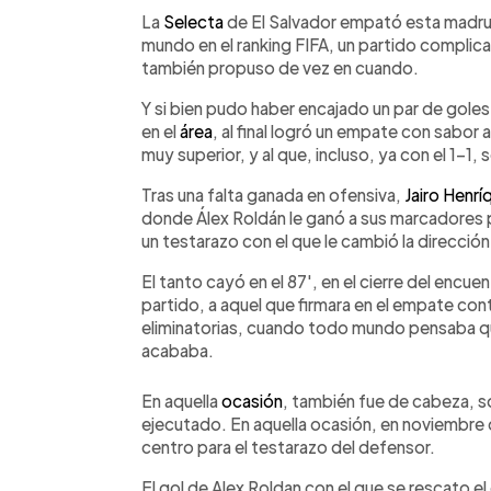
Facebook
Twitter
►
Escuchar artículo
La
Selecta
de El Salvador empató esta madrug
mundo en el ranking FIFA, un partido complic
también propuso de vez en cuando.
Y si bien pudo haber encajado un par de gol
en el
área
, al final logró un empate con sabor a 
muy superior, y al que, incluso, ya con el 1-1
Tras una falta ganada en ofensiva,
Jairo Henrí
donde Álex Roldán le ganó a sus marcadores pa
un testarazo con el que le cambió la dirección
El tanto cayó en el 87', en el cierre del enc
partido, a aquel que firmara en el empate con
eliminatorias, cuando todo mundo pensaba que
acababa.
En aquella
ocasión
, también fue de cabeza, s
ejecutado. En aquella ocasión, en noviembre d
centro para el testarazo del defensor.
El gol de Alex Roldan con el que se rescato e