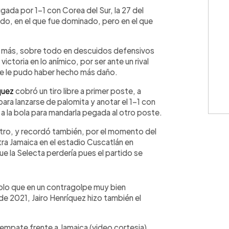
WhatsApp
Copiar link
ada por 1-1 con Corea del Sur, la 27 del
ado, en el que fue dominado, pero en el que
es más, sobre todo en descuidos defensivos
victoria en lo anímico, por ser ante un rival
, se le pudo haber hecho más daño.
quez
cobró un tiro libre a primer poste, a
ra lanzarse de palomita y anotar el 1-1 con
 a la bola para mandarla pegada al otro poste.
uentro, y recordó también, por el momento del
tra Jamaica en el estadio Cuscatlán en
 la Selecta perdería pues el partido se
olo que en un contragolpe muy bien
e 2021, Jairo Henríquez hizo también el
l empate frente a Jamaica (video cortesia)