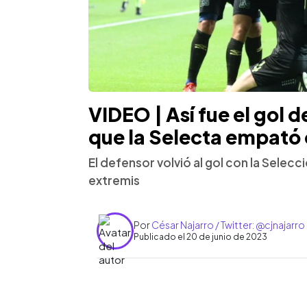
VIDEO | Así fue el gol d
que la Selecta empató
El defensor volvió al gol con la Selecc
extremis
Por
César Najarro / Twitter: @cjnajarro
Publicado el 20 de junio de 2023
0:00