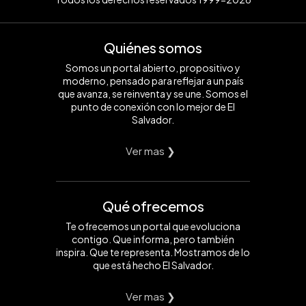
Quiénes somos
Somos un portal abierto, propositivo y
moderno, pensado para reflejar a un país
que avanza, se reinventa y se une. Somos el
punto de conexión con lo mejor de El
Salvador.
Ver mas ❯
Qué ofrecemos
Te ofrecemos un portal que evoluciona
contigo. Que informa, pero también
inspira. Que te representa. Mostramos de lo
que está hecho El Salvador.
Ver mas ❯