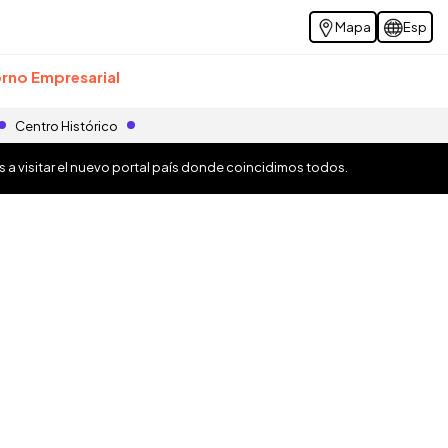
Mapa
Esp
rno Empresarial
Centro Histórico
os a visitar el nuevo portal país donde coincidimos todos.