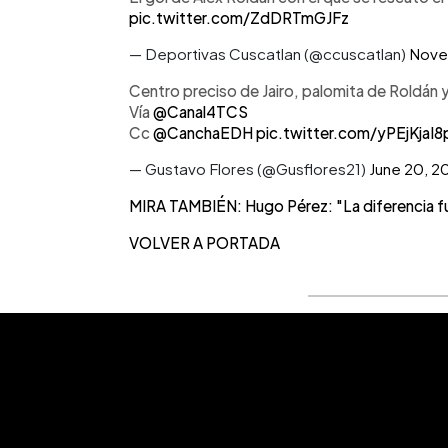
pic.twitter.com/ZdDRTmGJFz
— Deportivas Cuscatlan (@ccuscatlan)
Nove
Centro preciso de Jairo, palomita de Roldán y
Vía
@Canal4TCS
Cc
@CanchaEDH
pic.twitter.com/yPEjKjaI8
— Gustavo Flores (@Gusflores21)
June 20, 2
MIRA TAMBIÉN: Hugo Pérez: "La diferencia fu
VOLVER A PORTADA