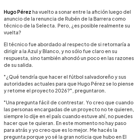
0:00
►
Escuchar artículo
Hugo Pérez
ha vuelto a sonar entre la afición luego del
anuncio de la renuncia de Rubén de la Barrera como
técnico de la Selecta. Pero, ¿es posible realmente su
vuelta?
El técnico fue abordado al respecto de si retornaría a
dirigir a la Azul y Blanco, y no sólo fue claro en su
respuesta, sino también ahondó un poco en las razones
de su salida.
"¿Qué tendría que hacer el fútbol salvadoreño y sus
autoridades actuales para que Hugo Pérez se lo piense
y retome el proyecto 2026?", preguntaron.
"Una pregunta fácil de contrestar. Yo creo que cuando
las personas encargadas de un proyecto no te quieren,
siempre lo dije en el país cuando estuve ahí, no puedes
hacer que te quieran. En este momento no hay paso
para atrás y yo creo que es lo mejor. Me hacés la
pregunta porque yo sé la gran noticia que hubo en El