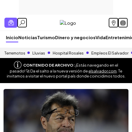
Inicio
Noticias
Turismo
Dinero y negocios
Vida
Entretenim
Terremotos
Lluvias
Hospital Rosales
Empleos El Salvador
CONTENIDO DE ARCHIVO:
¡Estás navegando en el
pasado! 🚀 Da el salto a la nueva versión de
elsalvador.com
. Te
invitamos a visitar el nuevo portal país donde coincidimos todos.