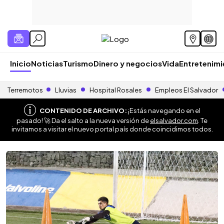
Inicio
Noticias
Turismo
Dinero y negocios
Vida
Entretenim
Terremotos
Lluvias
Hospital Rosales
Empleos El Salvador
CONTENIDO DE ARCHIVO:
¡Estás navegando en el
pasado! 🚀 Da el salto a la nueva versión de
elsalvador.com
. Te
invitamos a visitar el nuevo portal país donde coincidimos todos.