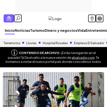
Inicio
Noticias
Turismo
Dinero y negocios
Vida
Entretenim
Terremotos
Lluvias
Hospital Rosales
Empleos El Salvador
CONTENIDO DE ARCHIVO:
¡Estás navegando en el
pasado! 🚀 Da el salto a la nueva versión de
elsalvador.com
. Te
invitamos a visitar el nuevo portal país donde coincidimos todos.