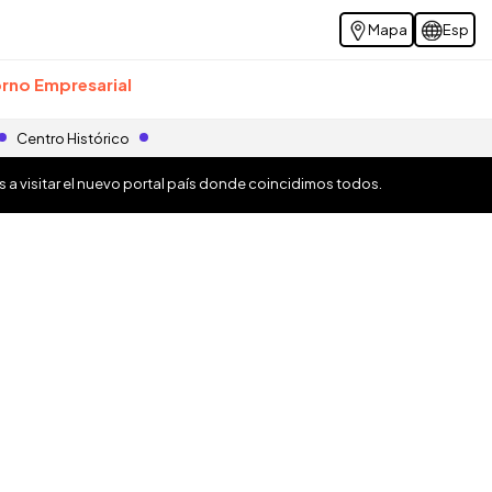
Mapa
Esp
rno Empresarial
Centro Histórico
os a visitar el nuevo portal país donde coincidimos todos.