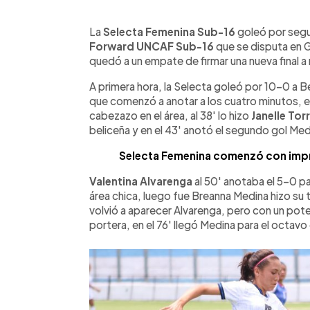
0:00
Facebook
Twitter
►
Escuchar artículo
La
Selecta Femenina Sub-16
goleó por segu
Forward UNCAF Sub-16
que se disputa en G
quedó a un empate de firmar una nueva final a n
A primera hora, la Selecta goleó por 10-0 a Be
que comenzó a anotar a los cuatro minutos, e
cabezazo en el área, al 38' lo hizo
Janelle Tor
beliceña y en el 43' anotó el segundo gol Med
Selecta Femenina comenzó con impr
Valentina Alvarenga
al 50' anotaba el 5-0 p
área chica, luego fue Breanna Medina hizo su 
volvió a aparecer Alvarenga, pero con un potent
portera, en el 76' llegó Medina para el octavo 