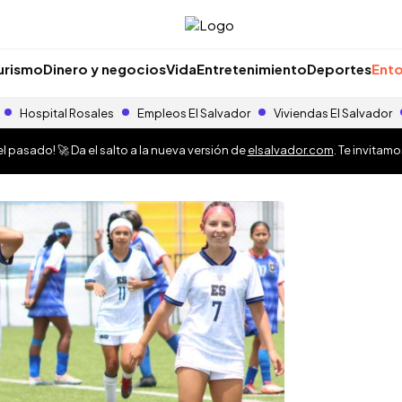
urismo
Dinero y negocios
Vida
Entretenimiento
Deportes
Ento
Hospital Rosales
Empleos El Salvador
Viviendas El Salvador
 pasado! 🚀 Da el salto a la nueva versión de
elsalvador.com
. Te invitam