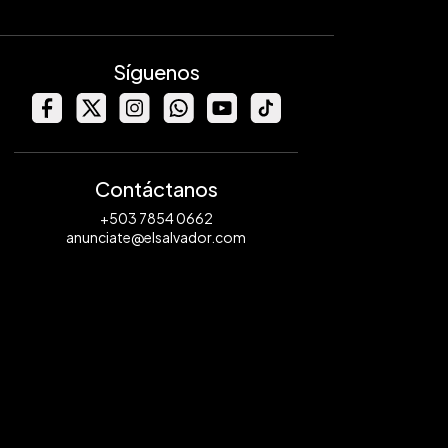
Síguenos
Contáctanos
+503 7854 0662
anunciate@elsalvador.com