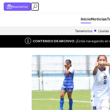
Newsletter
Inicio
Noticias
T
Terremotos
Lluvias
CONTENIDO DE ARCHIVO:
¡Estás navegando en el