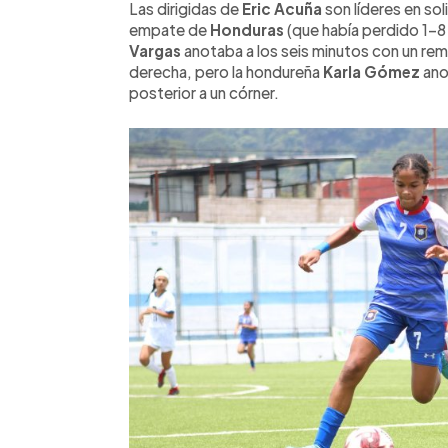
Las dirigidas de
Eric Acuña
son líderes en sol
empate de
Honduras
(que había perdido 1-8
Vargas
anotaba a los seis minutos con un rem
derecha, pero la hondureña
Karla Gómez
anot
posterior a un córner.