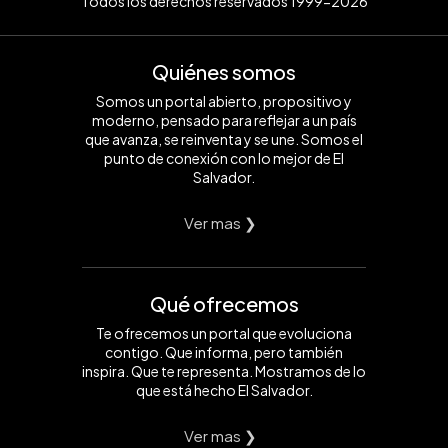
Todos los derechos reservados 1999-2026
Quiénes somos
Somos un portal abierto, propositivo y
moderno, pensado para reflejar a un país
que avanza, se reinventa y se une. Somos el
punto de conexión con lo mejor de El
Salvador.
Ver mas ❯
Qué ofrecemos
Te ofrecemos un portal que evoluciona
contigo. Que informa, pero también
inspira. Que te representa. Mostramos de lo
que está hecho El Salvador.
Ver mas ❯