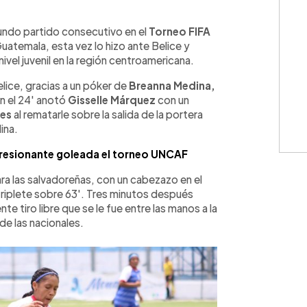
WhatsApp
Copiar link
ndo partido consecutivo en el
Torneo FIFA
uatemala, esta vez lo hizo ante Belice y
ivel juvenil en la región centroamericana.
lice, gracias a un póker de
Breanna Medina,
n el 24' anotó
Gisselle Márquez
con un
res
al rematarle sobre la salida de la portera
ina.
esionante goleada el torneo UNCAF
ara las salvadoreñas, con un cabezazo en el
triplete sobre 63'. Tres minutos después
e tiro libre que se le fue entre las manos a la
de las nacionales.