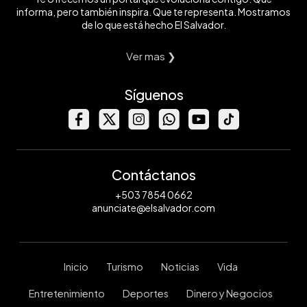
informa, pero también inspira. Que te representa. Mostramos
de lo que está hecho El Salvador.
Ver mas ❯
Síguenos
Contáctanos
+503 7854 0662
anunciate@elsalvador.com
Inicio
Turismo
Noticias
Vida
Entretenimiento
Deportes
Dinero y Negocios