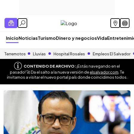
Inicio
Noticias
Turismo
Dinero y negocios
Vida
Entretenim
Terremotos
Lluvias
Hospital Rosales
Empleos El Salvador
CONTENIDO DE ARCHIVO:
¡Estás navegando en el
pasado! 🚀 Da el salto a la nueva versión de
elsalvador.com
. Te
invitamos a visitar el nuevo portal país donde coincidimos todos.