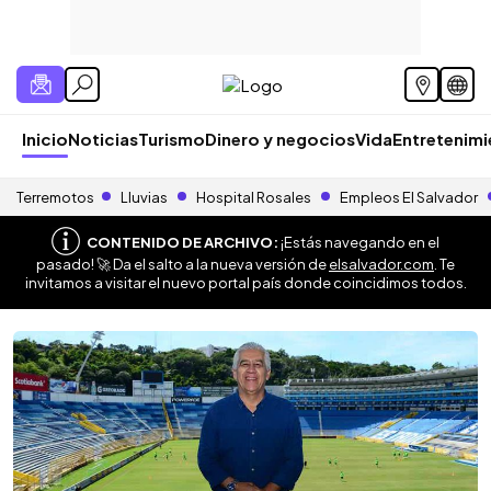
Inicio
Noticias
Turismo
Dinero y negocios
Vida
Entretenim
Terremotos
Lluvias
Hospital Rosales
Empleos El Salvador
CONTENIDO DE ARCHIVO:
¡Estás navegando en el
pasado! 🚀 Da el salto a la nueva versión de
elsalvador.com
. Te
invitamos a visitar el nuevo portal país donde coincidimos todos.