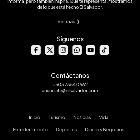
informa, pero también inspira. Que te representa. Mostramos
de lo que está hecho El Salvador.
Ver mas ❯
Síguenos
Contáctanos
+503 7854 0662
anunciate@elsalvador.com
Inicio
Turismo
Noticias
Vida
Entretenimiento
Deportes
Dinero y Negocios