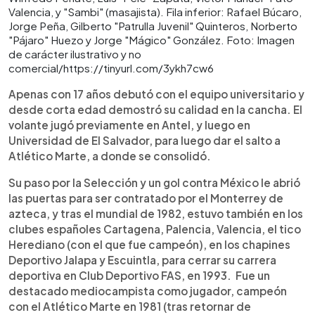
Valencia, y "Sambi" (masajista). Fila inferior: Rafael Búcaro,
Jorge Peña, Gilberto "Patrulla Juvenil" Quinteros, Norberto
"Pájaro" Huezo y Jorge "Mágico" González. Foto: Imagen
de carácter ilustrativo y no
comercial/https://tinyurl.com/3ykh7cw6
Apenas con 17 años debutó con el equipo universitario y
desde corta edad demostró su calidad en la cancha. El
volante jugó previamente en Antel, y luego en
Universidad de El Salvador, para luego dar el salto a
Atlético Marte, a donde se consolidó.
Su paso por la Selección y un gol contra México le abrió
las puertas para ser contratado por el Monterrey de
azteca, y tras el mundial de 1982, estuvo también en los
clubes españoles Cartagena, Palencia, Valencia, el tico
Herediano (con el que fue campeón), en los chapines
Deportivo Jalapa y Escuintla, para cerrar su carrera
deportiva en Club Deportivo FAS, en 1993. Fue un
destacado mediocampista como jugador, campeón
con el Atlético Marte en 1981 (tras retornar de