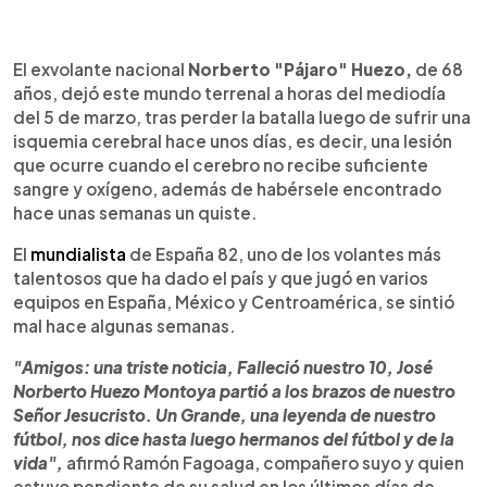
0:00
►
Escuchar artículo
El exvolante nacional
Norberto "Pájaro" Huezo,
de 68
años, dejó este mundo terrenal a horas del mediodía
del 5 de marzo, tras perder la batalla luego de sufrir una
isquemia cerebral hace unos días, es decir, una lesión
que ocurre cuando el cerebro no recibe suficiente
sangre y oxígeno, además de habérsele encontrado
hace unas semanas un quiste.
El
mundialista
de España 82, uno de los volantes más
talentosos que ha dado el país y que jugó en varios
equipos en España, México y Centroamérica, se sintió
mal hace algunas semanas.
"Amigos: una triste noticia, Falleció nuestro 10, José
Norberto Huezo Montoya partió a los brazos de nuestro
Señor Jesucristo. Un Grande, una leyenda de nuestro
fútbol, nos dice hasta luego hermanos del fútbol y de la
vida",
afirmó Ramón Fagoaga, compañero suyo y quien
estuvo pendiente de su salud en los últimos días de