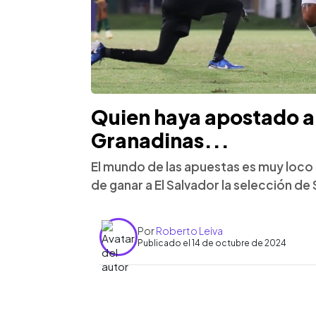
Quien haya apostado a 
Granadinas...
El mundo de las apuestas es muy loco 
de ganar a El Salvador la selección de
Por
Roberto Leiva
Publicado el 14 de octubre de 2024
0:00
Facebook
Twitter