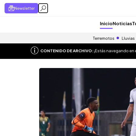
Newsletter
Inicio
Noticias
T
Terremotos
Lluvias
CONTENIDO DE ARCHIVO:
¡Estás navegando en el