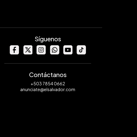
Síguenos
Contáctanos
+503 7854 0662
anunciate@elsalvador.com