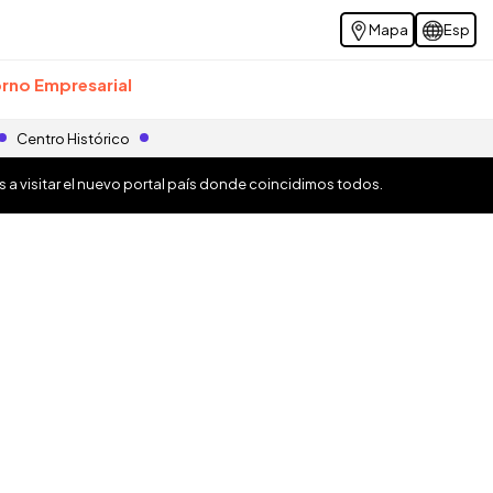
Mapa
Esp
rno Empresarial
Centro Histórico
os a visitar el nuevo portal país donde coincidimos todos.