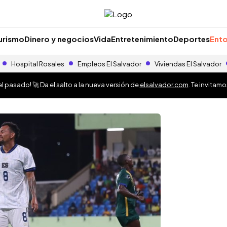
urismo
Dinero y negocios
Vida
Entretenimiento
Deportes
Ento
Hospital Rosales
Empleos El Salvador
Viviendas El Salvador
 pasado! 🚀 Da el salto a la nueva versión de
elsalvador.com
. Te invitam