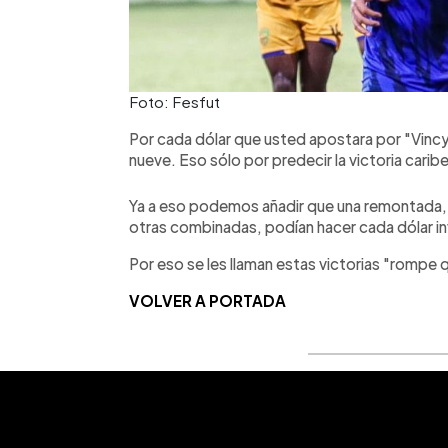
Foto: Fesfut
Por cada dólar que usted apostara por "Vincy 
nueve. Eso sólo por predecir la victoria carib
Ya a eso podemos añadir que una remontada, u
otras combinadas, podían hacer cada dólar in
Por eso se les llaman estas victorias "rompe q
VOLVER A PORTADA