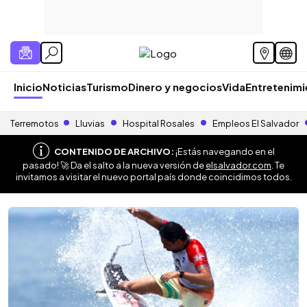
Inicio
Noticias
Turismo
Dinero y negocios
Vida
Entretenim
Terremotos
Lluvias
Hospital Rosales
Empleos El Salvador
CONTENIDO DE ARCHIVO:
¡Estás navegando en el
pasado! 🚀 Da el salto a la nueva versión de
elsalvador.com
. Te
invitamos a visitar el nuevo portal país donde coincidimos todos.