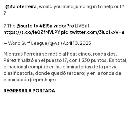
.
@italoferreira
, would you mind jumping in to help out?
?
? The
@surfcity
#ElSalvadorPro
LIVE at
https://t.co/ie0ZfMVLPY
pic.twitter.com/3Iuc1xxVHe
— World Surf League (@wsl)
April 10, 2025
Mientras Ferreira se metió al heat cinco, ronda dos,
Pérez finalizó en el puesto 17, con 1,330 puntos. En total,
el nacional compitió en las eliminatorias de la previa
clasificatoria, donde quedó tercero; y en la ronda de
eliminación (repechaje).
REGRESAR A PORTADA