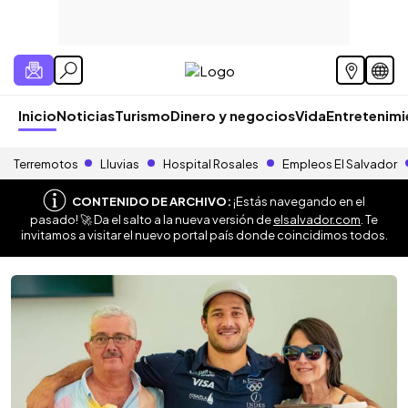
Inicio
Noticias
Turismo
Dinero y negocios
Vida
Entretenim
Terremotos
Lluvias
Hospital Rosales
Empleos El Salvador
CONTENIDO DE ARCHIVO:
¡Estás navegando en el
pasado! 🚀 Da el salto a la nueva versión de
elsalvador.com
. Te
invitamos a visitar el nuevo portal país donde coincidimos todos.