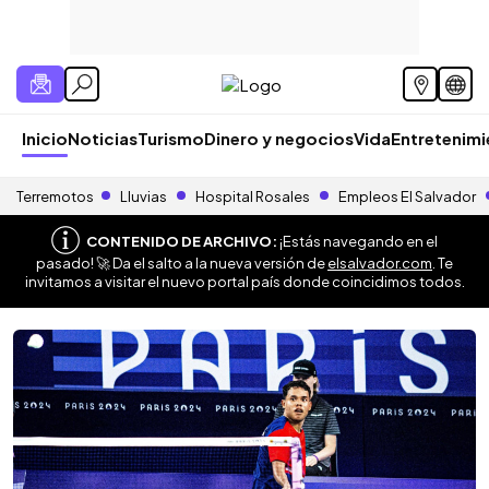
Inicio
Noticias
Turismo
Dinero y negocios
Vida
Entretenim
Terremotos
Lluvias
Hospital Rosales
Empleos El Salvador
CONTENIDO DE ARCHIVO:
¡Estás navegando en el
pasado! 🚀 Da el salto a la nueva versión de
elsalvador.com
. Te
invitamos a visitar el nuevo portal país donde coincidimos todos.