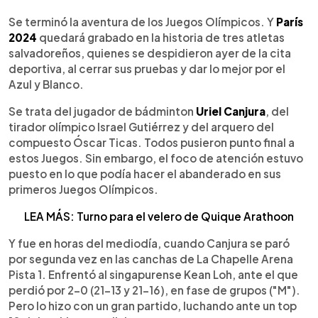
0:00
►
Escuchar artículo
Se terminó la aventura de los Juegos Olímpicos. Y
París
2024
quedará grabado en la historia de tres atletas
salvadoreños, quienes se despidieron ayer de la cita
deportiva, al cerrar sus pruebas y dar lo mejor por el
Azul y Blanco.
Se trata del jugador de bádminton
Uriel Canjura
, del
tirador olímpico Israel Gutiérrez y del arquero del
compuesto Óscar Ticas. Todos pusieron punto final a
estos Juegos. Sin embargo, el foco de atención estuvo
puesto en lo que podía hacer el abanderado en sus
primeros Juegos Olímpicos.
LEA MÁS: Turno para el velero de Quique Arathoon
Y fue en horas del mediodía, cuando Canjura se paró
por segunda vez en las canchas de La Chapelle Arena
Pista 1. Enfrentó al singapurense Kean Loh, ante el que
perdió por 2-0 (21-13 y 21-16), en fase de grupos ("M").
Pero lo hizo con un gran partido, luchando ante un top