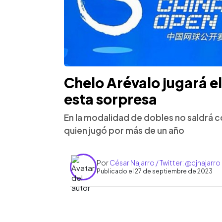
Chelo Arévalo jugará el
esta sorpresa
En la modalidad de dobles no saldrá co
quien jugó por más de un año
Por
César Najarro / Twitter: @cjnajarro
Publicado el 27 de septiembre de 2023
0:00