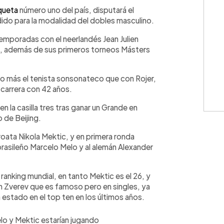
WhatsApp
Copiar link
queta
número uno del país, disputará el
dido para la modalidad del dobles masculino.
emporadas con el neerlandés Jean Julien
2, además de sus primeros torneos Másters
o más el tenista sonsonateco que con Rojer,
 carrera con 42 años.
en la casilla tres tras ganar un Grande en
 de Beijing.
roata Nikola Mektic, y en primera ronda
brasileño Marcelo Melo y al alemán Alexander
anking mundial, en tanto Mektic es el 26, y
un Zverev que es famoso pero en singles, ya
 estado en el top ten en los últimos años.
elo y Mektic estarían jugando