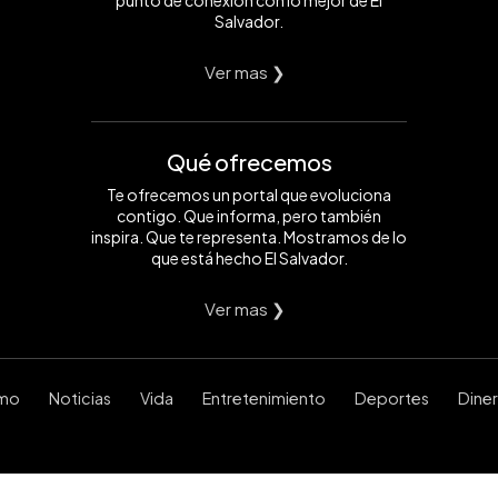
Salvador.
Ver mas ❯
Qué ofrecemos
Te ofrecemos un portal que evoluciona
contigo. Que informa, pero también
inspira. Que te representa. Mostramos de lo
que está hecho El Salvador.
Ver mas ❯
smo
Noticias
Vida
Entretenimiento
Deportes
Dine