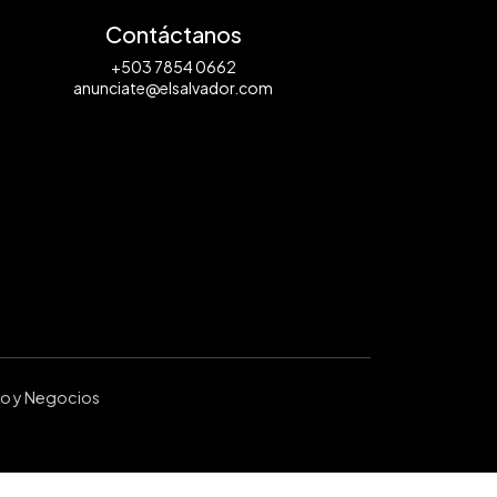
Contáctanos
+503 7854 0662
anunciate@elsalvador.com
ro y Negocios