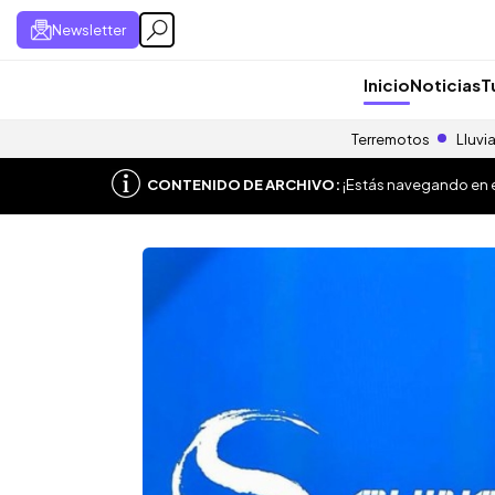
Newsletter
Inicio
Noticias
T
Terremotos
Lluvi
CONTENIDO DE ARCHIVO:
¡Estás navegando en el