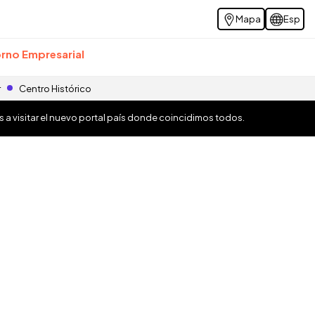
Mapa
Esp
rno Empresarial
r
Centro Histórico
os a visitar el nuevo portal país donde coincidimos todos.