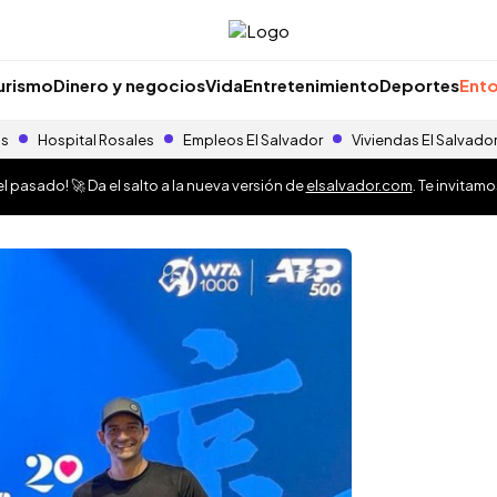
urismo
Dinero y negocios
Vida
Entretenimiento
Deportes
Ento
as
Hospital Rosales
Empleos El Salvador
Viviendas El Salvado
 pasado! 🚀 Da el salto a la nueva versión de
elsalvador.com
. Te invitam