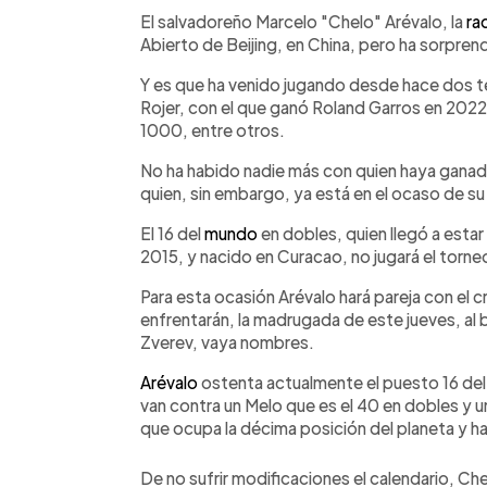
Facebook
Twitter
►
Escuchar artículo
El salvadoreño Marcelo "Chelo" Arévalo, la
ra
Abierto de Beijing, en China, pero ha sorpren
Y es que ha venido jugando desde hace dos t
Rojer, con el que ganó Roland Garros en 202
1000, entre otros.
No ha habido nadie más con quien haya ganad
quien, sin embargo, ya está en el ocaso de su
El 16 del
mundo
en dobles, quien llegó a estar 
2015, y nacido en Curacao, no jugará el torneo
Para esta ocasión Arévalo hará pareja con el c
enfrentarán, la madrugada de este jueves, al 
Zverev, vaya nombres.
Arévalo
ostenta actualmente el puesto 16 del r
van contra un Melo que es el 40 en dobles y 
que ocupa la décima posición del planeta y ha
De no sufrir modificaciones el calendario, Ch