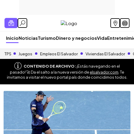
Inicio
Noticias
Turismo
Dinero y negocios
Vida
Entretenim
TPS
Juegos
Empleos El Salvador
Viviendas El Salvador
CONTENIDO DE ARCHIVO:
¡Estás navegando en el
pasado! 🚀 Da el salto a la nueva versión de
elsalvador.com
. Te
invitamos a visitar el nuevo portal país donde coincidimos todos.