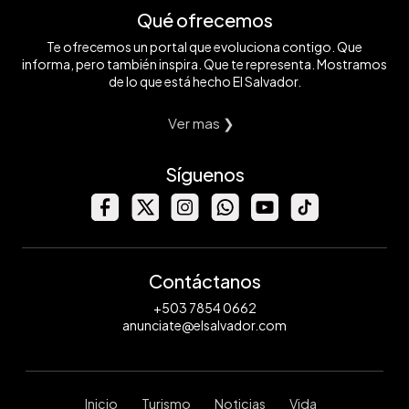
Qué ofrecemos
Te ofrecemos un portal que evoluciona contigo. Que
informa, pero también inspira. Que te representa. Mostramos
de lo que está hecho El Salvador.
Ver mas ❯
Síguenos
Contáctanos
+503 7854 0662
anunciate@elsalvador.com
Inicio
Turismo
Noticias
Vida