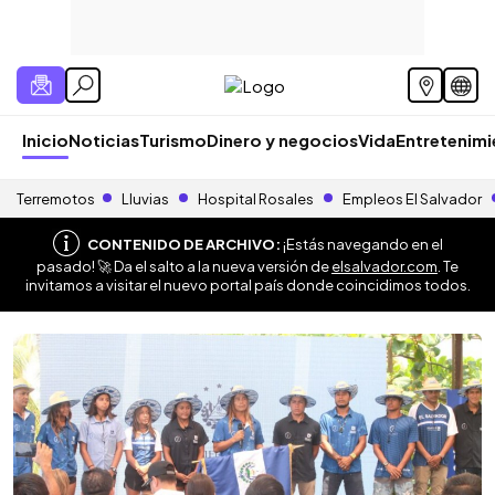
Inicio
Noticias
Turismo
Dinero y negocios
Vida
Entretenim
Terremotos
Lluvias
Hospital Rosales
Empleos El Salvador
CONTENIDO DE ARCHIVO:
¡Estás navegando en el
pasado! 🚀 Da el salto a la nueva versión de
elsalvador.com
. Te
invitamos a visitar el nuevo portal país donde coincidimos todos.