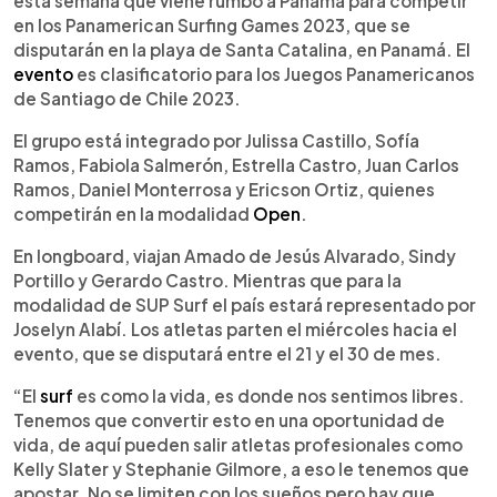
esta semana que viene rumbo a Panamá para competir
en los Panamerican Surfing Games 2023, que se
disputarán en la playa de Santa Catalina, en Panamá. El
evento
es clasificatorio para los Juegos Panamericanos
de Santiago de Chile 2023.
El grupo está integrado por Julissa Castillo, Sofía
Ramos, Fabiola Salmerón, Estrella Castro, Juan Carlos
Ramos, Daniel Monterrosa y Ericson Ortiz, quienes
competirán en la modalidad
Open
.
En longboard, viajan Amado de Jesús Alvarado, Sindy
Portillo y Gerardo Castro. Mientras que para la
modalidad de SUP Surf el país estará representado por
Joselyn Alabí. Los atletas parten el miércoles hacia el
evento, que se disputará entre el 21 y el 30 de mes.
“El
surf
es como la vida, es donde nos sentimos libres.
Tenemos que convertir esto en una oportunidad de
vida, de aquí pueden salir atletas profesionales como
Kelly Slater y Stephanie Gilmore, a eso le tenemos que
apostar. No se limiten con los sueños pero hay que