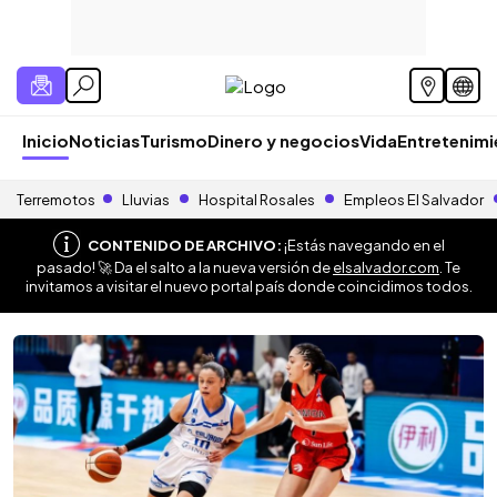
Inicio
Noticias
Turismo
Dinero y negocios
Vida
Entretenim
Terremotos
Lluvias
Hospital Rosales
Empleos El Salvador
CONTENIDO DE ARCHIVO:
¡Estás navegando en el
pasado! 🚀 Da el salto a la nueva versión de
elsalvador.com
. Te
invitamos a visitar el nuevo portal país donde coincidimos todos.