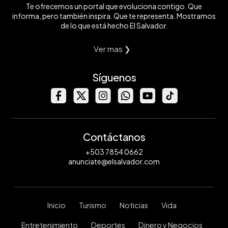
Te ofrecemos un portal que evoluciona contigo. Que
informa, pero también inspira. Que te representa. Mostramos
de lo que está hecho El Salvador.
Ver mas ❯
Síguenos
Contáctanos
+503 7854 0662
anunciate@elsalvador.com
Inicio
Turismo
Noticias
Vida
Entretenimiento
Deportes
Dinero y Negocios