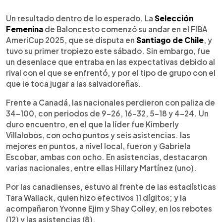
0:00
►
Escuchar artículo
Un resultado dentro de lo esperado. La
Selección
Femenina
de Baloncesto comenzó su andar en el FIBA
AmeriCup 2025, que se disputa en
Santiago de Chile
, y
tuvo su primer tropiezo este sábado. Sin embargo, fue
un desenlace que entraba en las expectativas debido al
rival con el que se enfrentó, y por el tipo de grupo con el
que le toca jugar a las salvadoreñas.
Frente a Canadá, las nacionales perdieron con paliza de
34-100, con periodos de 9-26, 16-32, 5-18 y 4-24. Un
duro encuentro, en el que la líder fue Kimberly
Villalobos, con ocho puntos y seis asistencias. las
mejores en puntos, a nivel local, fueron y Gabriela
Escobar, ambas con ocho. En asistencias, destacaron
varias nacionales, entre ellas Hillary Martínez (uno).
Por las canadienses, estuvo al frente de las estadísticas
Tara Wallack, quien hizo efectivos 11 dígitos; y la
acompañaron Yvonne Ejim y Shay Colley, en los rebotes
(12) y las asistencias (8).