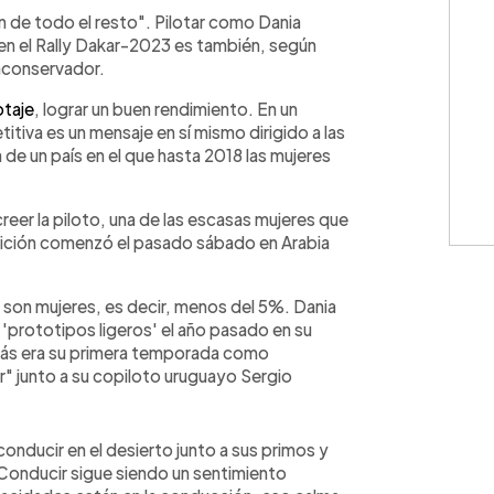
WhatsApp
Copiar link
 de todo el resto". Pilotar como Dania
 en el Rally Dakar-2023 es también, según
raconservador.
otaje
, lograr un buen rendimiento. En un
iva es un mensaje en sí mismo dirigido a las
a de un país en el que hasta 2018 las mujeres
reer la piloto, una de las escasas mujeres que
edición comenzó el pasado sábado en Arabia
1 son mujeres, es decir, menos del 5%. Dania
e 'prototipos ligeros' el año pasado en su
emás era su primera temporada como
r" junto a su copiloto uruguayo Sergio
onducir en el desierto junto a sus primos y
Conducir sigue siendo un sentimiento