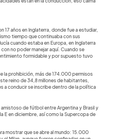
apacidades están en la conducción, eso calma
-
n 17 años en Inglaterra, donde fue a estudiar,
 mismo tiempo que continuaba con sus
ucía cuando estaba en Europa, en Inglaterra
 con no poder manejar aquí. Cuando se
entimiento formidable y por supuesto tuvo
e la prohibición, más de 174.000 permisos
este reino de 34,8 millones de habitantes,
s a conducir se inscribe dentro de la política
 amistoso de fútbol entre Argentina y Brasil y
ula E en diciembre, así como la Supercopa de
ra mostrar que se abre al mundo: 15.000
s y el Milan, aunque fueron confinadas en un