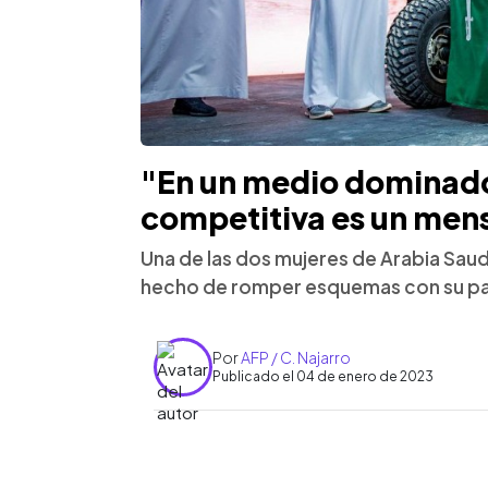
"En un medio dominado
competitiva es un mens
Una de las dos mujeres de Arabia Saudi
hecho de romper esquemas con su pa
Por
AFP / C. Najarro
Publicado el 04 de enero de 2023
0:00