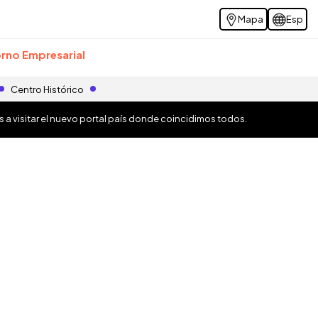
Mapa
Esp
rno Empresarial
Centro Histórico
os a visitar el nuevo portal país donde coincidimos todos.