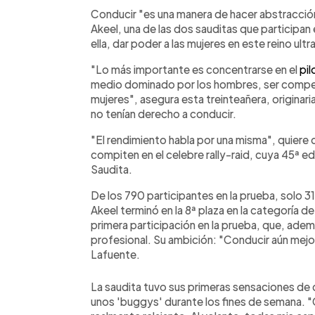
Facebook
Twitter
►
Escuchar artículo
Conducir "es una manera de hacer abstracción
Akeel, una de las dos sauditas que participan
ella, dar poder a las mujeres en este reino ult
"Lo más importante es concentrarse en el
pil
medio dominado por los hombres, ser competit
mujeres", asegura esta treinteañera, originari
no tenían derecho a conducir.
"El rendimiento habla por una misma", quiere c
compiten en el celebre rally-raid, cuya 45ª 
Saudita.
De los 790 participantes en la prueba, solo 3
Akeel terminó en la 8ª plaza en la categoría d
primera participación en la prueba, que, ad
profesional. Su ambición: "Conducir aún mejo
Lafuente.
La saudita tuvo sus primeras sensaciones de c
unos 'buggys' durante los fines de semana. "