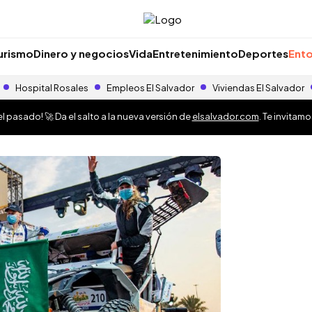
urismo
Dinero y negocios
Vida
Entretenimiento
Deportes
Ento
Hospital Rosales
Empleos El Salvador
Viviendas El Salvador
 pasado! 🚀 Da el salto a la nueva versión de
elsalvador.com
. Te invitam