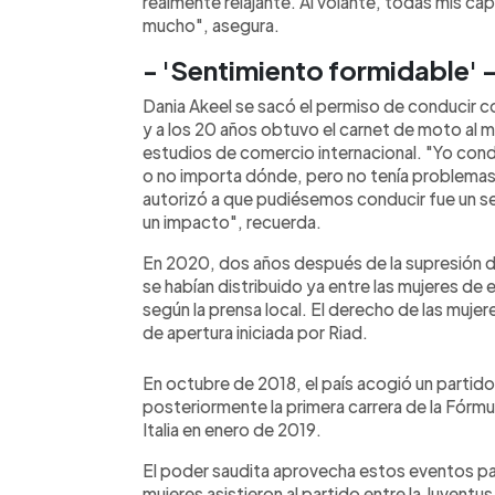
realmente relajante. Al volante, todas mis c
mucho", asegura.
- 'Sentimiento formidable' 
Dania Akeel se sacó el permiso de conducir co
y a los 20 años obtuvo el carnet de moto al
estudios de comercio internacional. "Yo cond
o no importa dónde, pero no tenía problemas
autorizó a que pudiésemos conducir fue un s
un impacto", recuerda.
En 2020, dos años después de la supresión d
se habían distribuido ya entre las mujeres de 
según la prensa local. El derecho de las mujere
de apertura iniciada por Riad.
En octubre de 2018, el país acogió un partido
posteriormente la primera carrera de la Fórm
Italia en enero de 2019.
El poder saudita aprovecha estos eventos pa
mujeres asistieron al partido entre la Juventu