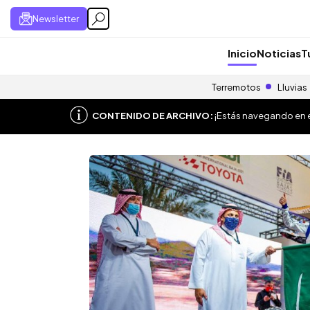
Newsletter
Inicio
Noticias
T
Terremotos
Lluvias
CONTENIDO DE ARCHIVO:
¡Estás navegando en el