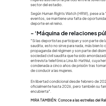
sector del estadio.
Según Human Rights Watch (HRW), pese a la "
eventos, se mantiene una falta de oportunida
deporte en el reino.
- 'Máquina de relaciones púb
"Si las deportistas participan y son parte de 
saudita, esto no sirve para nada, más bien lo 
propaganda del régimen y son parte del disim
sociedad civil saudita que ha sido amordazada 
entrevista telefónica Lina Al-Hathlul, cuya he
condenada a cinco años de prisión tras tomar
de conducir a las mujeres.
En libertad condicional desde febrero de 2021, 
oficialmente hasta 2026, pero también su fami
encubierta".
MIRA TAMBIÉN: Conoce a las estrellas del Ra