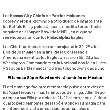
0:00
►
Escuchar artículo
Los
Kansas City Chiefs
de
Patrick Mahomes
sobrevivieron el domingo a otro duelo de infarto ante
los Buffalo Bills y pelearán por un inédito tercer título
seguido en el
Super Bowl
de la
NFL
, en el que se
reeencontrarán con los
Philadelphia Eagles.
Los Chiefs se impusieron por un ajustado 32-29 a los
Bills
de
Josh Allen
en la final de la Conferencia
Americana mientras los Eagles arrasaron 55-23 a los
Washington Commanders en la Nacional con Jalen Hurts
y Saquon Barkley anotando tres touchdowns cada uno.
El famoso Súper Bowl se vivirá también en México
El del domingo fue otro memorable pulso entre dos de
los 'quarterbacks' más talentosos de la liga. Allen llegó
a tener a sus Bills por delante 21-22 al entrar en el último
cuarto pero Mahomes destapó entonces su magia para
mantenerse invicto en sus duelos personales en