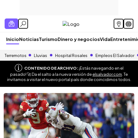
Inicio
Noticias
Turismo
Dinero y negocios
Vida
Entretenim
Terremotos
Lluvias
Hospital Rosales
Empleos El Salvador
CONTENIDO DE ARCHIVO:
¡Estás navegando en el
pasado! 🚀 Da el salto a la nueva versión de
elsalvador.com
. Te
invitamos a visitar el nuevo portal país donde coincidimos todos.