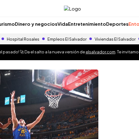
urismo
Dinero y negocios
Vida
Entretenimiento
Deportes
Ento
Hospital Rosales
Empleos El Salvador
Viviendas El Salvador
 pasado! 🚀 Da el salto a la nueva versión de
elsalvador.com
. Te invitam