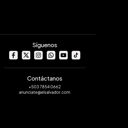
Síguenos
Contáctanos
+503 7854 0662
anunciate@elsalvador.com