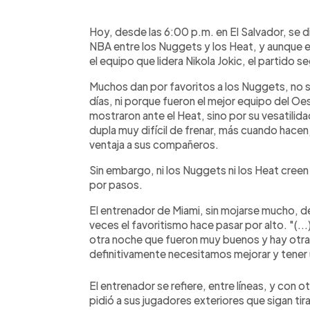
0:00
Facebook
Twitter
►
Escuchar artículo
Hoy, desde las 6:00 p.m. en El Salvador, se di
NBA entre los Nuggets y los Heat, y aunque el
el equipo que lidera Nikola Jokic, el partido 
Muchos dan por favoritos a los Nuggets, no s
días, ni porque fueron el mejor equipo del Oes
mostraron ante el Heat, sino por su vesatilid
dupla muy difícil de frenar, más cuando hacen 
ventaja a sus compañeros.
Sin embargo, ni los Nuggets ni los Heat cre
por pasos.
El entrenador de Miami, sin mojarse mucho, d
veces el favoritismo hace pasar por alto. "(..
otra noche que fueron muy buenos y hay otr
definitivamente necesitamos mejorar y tener u
El entrenador se refiere, entre líneas, y con o
pidió a sus jugadores exteriores que sigan ti