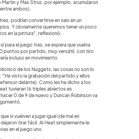
b Martin y Max Strus, por ejemplo, acumularon
s entre ambos).
res, podrían convertirse en seis en un
limpios. Y obviamente queremos tener un poco
s en la pintura", reflexionó.
sí para el juego tres, se espera que vuelva
0 puntos por partido, muy versátil, con tiro
ería incluso en movimiento.
, técnico de los Nuggets, las cosas no son lo
"He visto la grabación del partido y ellos
n defensor delante). Como les he dicho a los
at tuvieran 16 triples abiertos es
a hacer 0 de 9 de nuevo y Duncan Robinson va
argumentó.
que si vuelven a jugar igual (de mal en
dejaron tirar fácil. Al Heat simplemente le
vias en el juego uno.