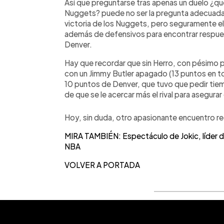
Así que preguntarse tras apenas un duelo ¿qué
Nuggets? puede no ser la pregunta adecuada.
victoria de los Nuggets, pero seguramente e
además de defensivos para encontrar respuesta
Denver.
Hay que recordar que sin Herro, con pésimo po
con un Jimmy Butler apagado (13 puntos en tot
10 puntos de Denver, que tuvo que pedir ti
de que se le acercar más el rival para asegurar 
Hoy, sin duda, otro apasionante encuentro rega
MIRA TAMBIÉN: Espectáculo de Jokic, líder del
NBA
VOLVER A PORTADA