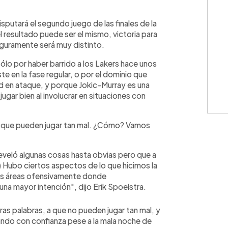
WhatsApp
Copiar link
sputará el segundo juego de las finales de la
 resultado puede ser el mismo, victoria para
seguramente será muy distinto.
ólo por haber barrido a los Lakers hace unos
te en la fase regular, o por el dominio que
ad en ataque, y porque Jokic-Murray es una
jugar bien al involucrar en situaciones con
en que pueden jugar tan mal. ¿Cómo? Vamos
eveló algunas cosas hasta obvias pero que a
.) Hubo ciertos aspectos de lo que hicimos la
as áreas ofensivamente donde
na mayor intención", dijo Erik Spoelstra.
tras palabras, a que no pueden jugar tan mal, y
rando con confianza pese a la mala noche de