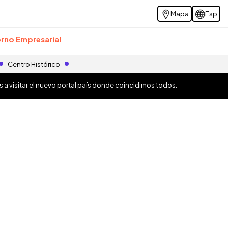
Mapa
Esp
rno Empresarial
Centro Histórico
os a visitar el nuevo portal país donde coincidimos todos.