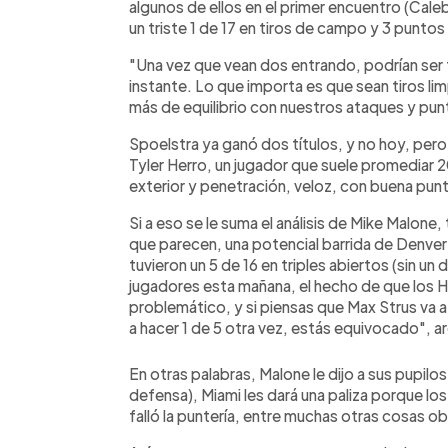
algunos de ellos en el primer encuentro (Cale
un triste 1 de 17 en tiros de campo y 3 punto
"Una vez que vean dos entrando, podrían ser t
instante. Lo que importa es que sean tiros 
más de equilibrio con nuestros ataques y punto
Spoelstra ya ganó dos títulos, y no hoy, pero 
Tyler Herro, un jugador que suele promediar 2
exterior y penetración, veloz, con buena punt
Si a eso se le suma el análisis de Mike Malone
que parecen, una potencial barrida de Denver: 
tuvieron un 5 de 16 en triples abiertos (sin u
jugadores esta mañana, el hecho de que los He
problemático, y si piensas que Max Strus va 
a hacer 1 de 5 otra vez, estás equivocado", 
En otras palabras, Malone le dijo a sus pupilos 
defensa), Miami les dará una paliza porque los 
falló la puntería, entre muchas otras cosas ob