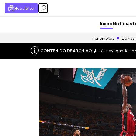
Newsletter
Inicio
Noticias
T
Terremotos
Lluvias
CONTENIDO DE ARCHIVO:
¡Estás navegando en el