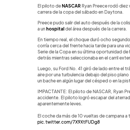
Facebook
Twitter
►
Escuchar artículo
El piloto de
NASCAR
Ryan Preece rodó diez ve
carrera de la copa del sábado en Daytona.
Preece pudo salir del auto después de la coli
a un
hospital
del área después de la carrera.
En tiempo real, el choque duró ocho segun
corría cerca del frente hacia tarde para una vic
Serie de la Copa en su última oportunidad d
detrás mientras seleccionaba en el carril exter
Luego, su Ford No. 41 giró de lado entre el t
aire por una turbulencia debajo del piso plano 
un bache en algún lugar del césped o en la p
IMPACTANTE: El piloto de NASCAR, Ryan Pree
accidente. El piloto logró escapar del aterra
aparentemente leves.
El coche da más de 10 vueltas de campana a 
pic.twitter.com/7X9XtFUDg8