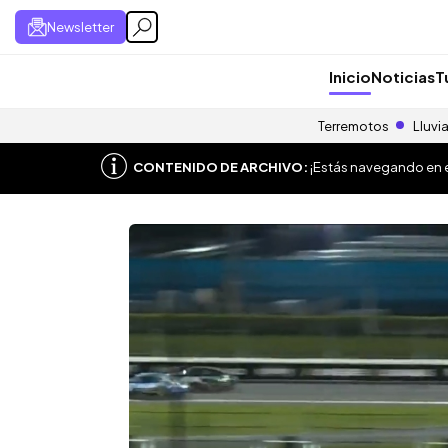
Newsletter
Inicio
Noticias
T
Terremotos
Lluvi
CONTENIDO DE ARCHIVO:
¡Estás navegando en el