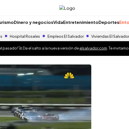
urismo
Dinero y negocios
Vida
Entretenimiento
Deportes
Ento
as
Hospital Rosales
Empleos El Salvador
Viviendas El Salvado
 pasado! 🚀 Da el salto a la nueva versión de
elsalvador.com
. Te invitam