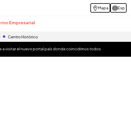
Mapa
Esp
rno Empresarial
r
Centro Histórico
os a visitar el nuevo portal país donde coincidimos todos.