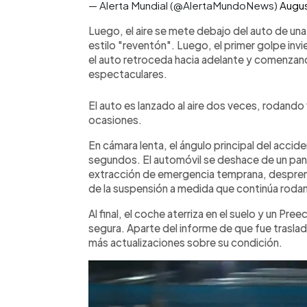
— Alerta Mundial (@AlertaMundoNews)
Augus
Luego, el aire se mete debajo del auto de una
estilo "reventón". Luego, el primer golpe invi
el auto retroceda hacia adelante y comenzand
espectaculares.
El auto es lanzado al aire dos veces, rodando
ocasiones.
En cámara lenta, el ángulo principal del acc
segundos. El automóvil se deshace de un pane
extracción de emergencia temprana, despren
de la suspensión a medida que continúa roda
Al final, el coche aterriza en el suelo y un 
segura. Aparte del informe de que fue traslad
más actualizaciones sobre su condición.