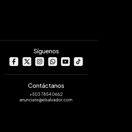
Síguenos
Contáctanos
+503 7854 0662
anunciate@elsalvador.com