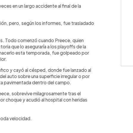
WhatsApp
Copiar link
ces en un largo accidente al final de la
sión, pero, según los informes, fue trasladado
dos. Todo comenzó cuando Preece, quien
toria que lo aseguraría a los playoffs de la
e hacerlo esta temporada, fue golpeado por
ior.
ráfico y cayó al césped, donde fue lanzado al
del auto sobre una superficie irregular o por
ista pavimentada dentro del campo.
ce, sobrevive milagrosamente tras el
dor choque y acudió al hospital con heridas
toda velocidad.