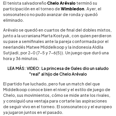
►
Escuchar artículo
El tenista salvadoreño
Chelo Arévalo
terminó su
participación en el torneo de
Wimbledon
. Ayer, el
sonsonateco no pudo avanzar de ronda y quedó
eliminado.
Arévalo se quedó en cuartos de final del dobles mixtos,
junto a la ucraniana Marta Kostyuk, con quien perdieron
su pase a semifinales ante la pareja conformada por el
neerlandés Matwe Middelkoop y la indonesia Aldila
Sutjiadi, por 2-0 (7-5 y 7-6(5)). Un juego que duró una
hora y 36 minutos.
LEA MÁS: VIDEO: La princesa de Gales dio un saludo
"real" al hijo de Chelo Arévalo
El partido fue luchado, pero fue un match del que
Middelkoop conoce bien el nivel y el estilo de juego de
Chelo, sus movimientos, cómo se mide ante los rivales,
y consiguió una ventaja para cortarle las aspiraciones
de seguir vivo en el torneo. El sonsonateco y el europeo
ya jugaron juntos en el pasado.