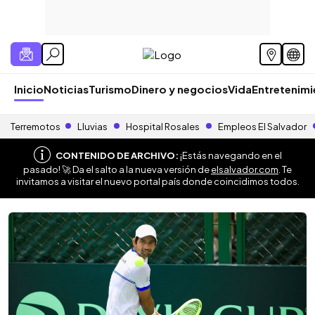
Inicio
Noticias
Turismo
Dinero y negocios
Vida
Entretenim
Terremotos
Lluvias
Hospital Rosales
Empleos El Salvador
CONTENIDO DE ARCHIVO:
¡Estás navegando en el
pasado! 🚀 Da el salto a la nueva versión de
elsalvador.com
. Te
invitamos a visitar el nuevo portal país donde coincidimos todos.