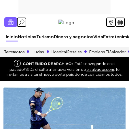
Inicio
Noticias
Turismo
Dinero y negocios
Vida
Entretenim
Terremotos
Lluvias
Hospital Rosales
Empleos El Salvador
CONTENIDO DE ARCHIVO:
¡Estás navegando en el
pasado! 🚀 Da el salto a la nueva versión de
elsalvador.com
. Te
invitamos a visitar el nuevo portal país donde coincidimos todos.