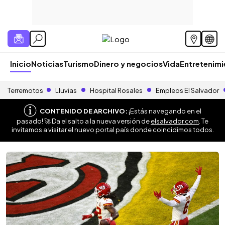
Inicio
Noticias
Turismo
Dinero y negocios
Vida
Entretenim
Terremotos
Lluvias
Hospital Rosales
Empleos El Salvador
CONTENIDO DE ARCHIVO:
¡Estás navegando en el
pasado! 🚀 Da el salto a la nueva versión de
elsalvador.com
. Te
invitamos a visitar el nuevo portal país donde coincidimos todos.