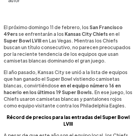
0:00
►
Escuchar artículo
El próximo domingo 11 de febrero, los
San Francisco
49ers
se enfrentarán a los
Kansas City Chiefs
en el
Super Bowl LVIII
en Las Vegas. Mientras los Chiefs
buscan un título consecutivo, no parecen preocupados
por la reciente tendencia de los equipos que usan
camisetas blancas dominando el gran juego.
El año pasado, Kansas City se unió a la lista de equipos
que han ganado el Super Bowl vistiendo camisetas
blancas, convirtiéndose
en el equipo número 16 en
hacerlo en los últimos 19 Super Bowls.
En ese juego, los
Chiefs usaron camisetas blancas y pantalones rojos
como equipo visitante contra los Philadelphia Eagles.
Récord de precios para las entradas del Super Bowl
LVIII
A pesar de que este año son el equipo local, los Chiefs